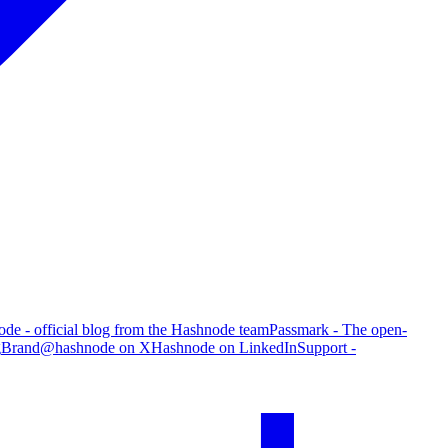
de - official blog from the Hashnode team
Passmark - The open-
g
Brand
@hashnode on X
Hashnode on LinkedIn
Support -