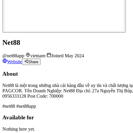
Net88
@
net88app
·
vietnam
·
Joined May 2024
Website
Share
About
Net88 là một trong những nhà cái hàng đầu về uy tín và chất lượng t
PAGCOR. Tên Doanh Nghiệp: Net88 Địa chỉ: 27a Nguyễn Thị Búp, Tâ
0956333128 Post Code: 700000
#net88 #net88app
Available for
Nothing here yet.