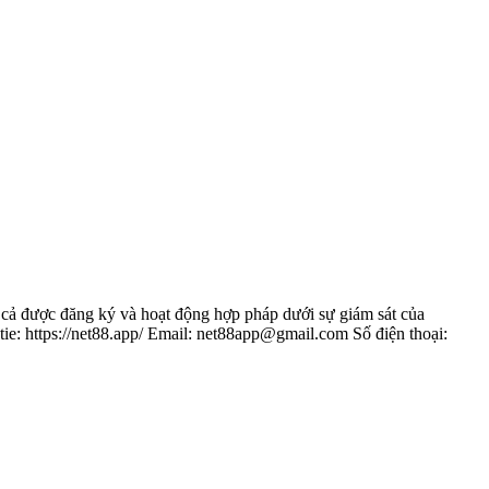
ất cả được đăng ký và hoạt động hợp pháp dưới sự giám sát của
https://net88.app/ Email: net88app@gmail.com Số điện thoại: