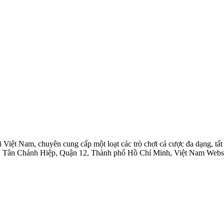
ại Việt Nam, chuyên cung cấp một loạt các trò chơi cá cược đa dạng, t
n Chánh Hiệp, Quận 12, Thành phố Hồ Chí Minh, Việt Nam Webstie: 