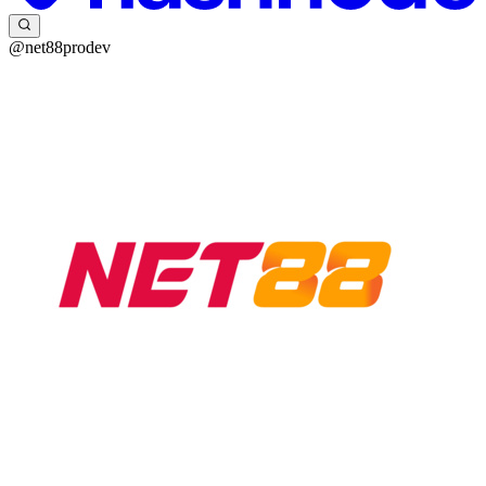
@net88prodev