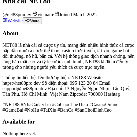
Nhà cái NET88
@
net88prodev
·
vietnam
·
Joined March 2025
Website
Share
About
NET88 là nhà cái cá cược uy tín, mang đến nhiều hình thức cá cược
hấp dẫn như cá cược thể thao, casino trực tuyến, tài xỉu, game bài
đổi thưởng, nổ hũ, bắn cá. Với hệ thống giao dịch nhanh chóng, nền
tảng bảo mật cao và tỷ lệ cược cạnh tranh, NET88 là điểm đến lý
tưởng cho những người yêu thích cá cược trực tuyến.
Thông tin liên hệ Tên thương hiệu: NET88 Website:
https://net88pro.dev Số điện thoại: 095 123 20 84 Email:
support@net88pro.dev Địa chỉ: 13 Nguyễn Ngọc Nhựt, Tân Quý,
Tân Phú, Hồ Chí Minh, Việt Nam Zipcode: 700000 Hashtag
#NET88 #NhaCaiUyTin #CaCuocTheThao #CasinoOnline
#GameBai #NoHu #TaiXiu #BanCa #SanChoiDinhCao
Available for
Nothing here yet.