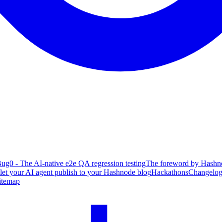
ug0 - The AI-native e2e QA regression testing
The foreword by Hashno
 let your AI agent publish to your Hashnode blog
Hackathons
Changelo
itemap