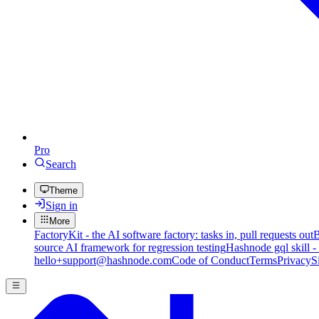
Pro
Search
Theme
Sign in
More
FactoryKit - the AI software factory: tasks in, pull requests out
B
source AI framework for regression testing
Hashnode gql skill -
hello+support@hashnode.com
Code of Conduct
Terms
Privacy
S