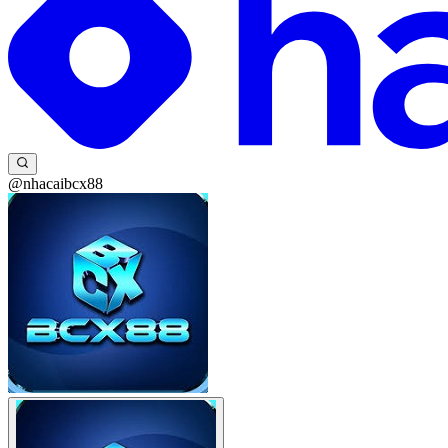
@nhacaibcx88