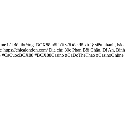
game bài đổi thưởng. BCX88 nổi bật với tốc độ xử lý siêu nhanh, bảo
e: https://chlealondon.com/ Địa chỉ: 30c Phan Bội Châu, Dĩ An, Bình
ine #CaCuocBCX88 #BCX88Casino #CaDoTheThao #CasinoOnline