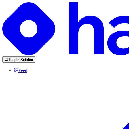
Toggle Sidebar
Feed