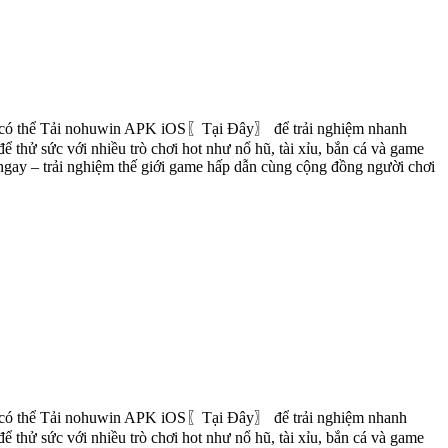
ơi có thể Tải nohuwin APK iOS〖Tại Đây〗 để trải nghiệm nhanh
thử sức với nhiều trò chơi hot như nổ hũ, tài xỉu, bắn cá và game
g ngay – trải nghiệm thế giới game hấp dẫn cùng cộng đồng người chơi
ơi có thể Tải nohuwin APK iOS〖Tại Đây〗 để trải nghiệm nhanh
thử sức với nhiều trò chơi hot như nổ hũ, tài xỉu, bắn cá và game