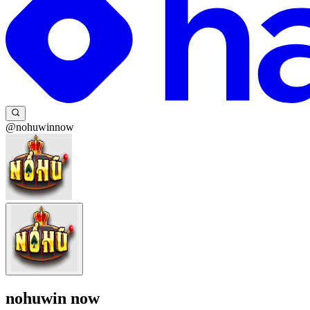
@nohuwinnow
nohuwin now