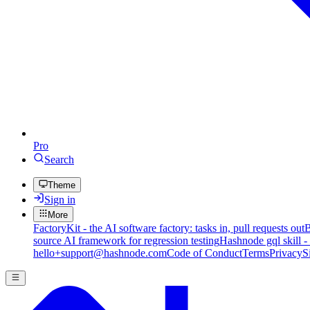
Pro
Search
Theme
Sign in
More
FactoryKit - the AI software factory: tasks in, pull requests out
B
source AI framework for regression testing
Hashnode gql skill -
hello+support@hashnode.com
Code of Conduct
Terms
Privacy
S