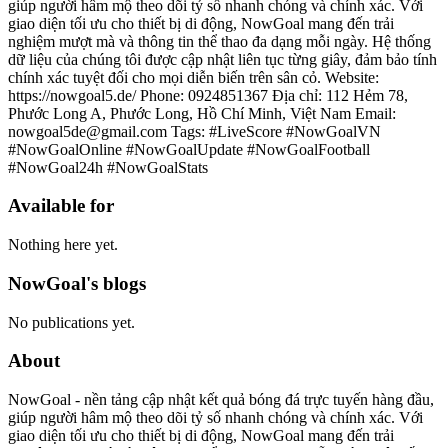
giúp người hâm mộ theo dõi tỷ số nhanh chóng và chính xác. Với
giao diện tối ưu cho thiết bị di động, NowGoal mang đến trải
nghiệm mượt mà và thông tin thể thao đa dạng mỗi ngày. Hệ thống
dữ liệu của chúng tôi được cập nhật liên tục từng giây, đảm bảo tính
chính xác tuyệt đối cho mọi diễn biến trên sân cỏ. Website:
https://nowgoal5.de/ Phone: 0924851367 Địa chỉ: 112 Hẻm 78,
Phước Long A, Phước Long, Hồ Chí Minh, Việt Nam Email:
nowgoal5de@gmail.com Tags: #LiveScore #NowGoalVN
#NowGoalOnline #NowGoalUpdate #NowGoalFootball
#NowGoal24h #NowGoalStats
Available for
Nothing here yet.
NowGoal's blogs
No publications yet.
About
NowGoal - nền tảng cập nhật kết quả bóng đá trực tuyến hàng đầu,
giúp người hâm mộ theo dõi tỷ số nhanh chóng và chính xác. Với
giao diện tối ưu cho thiết bị di động, NowGoal mang đến trải