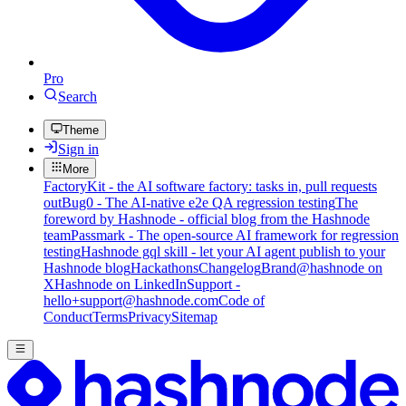
Pro
Search
Theme
Sign in
More
FactoryKit - the AI software factory: tasks in, pull requests
out
Bug0 - The AI-native e2e QA regression testing
The
foreword by Hashnode - official blog from the Hashnode
team
Passmark - The open-source AI framework for regression
testing
Hashnode gql skill - let your AI agent publish to your
Hashnode blog
Hackathons
Changelog
Brand
@hashnode on
X
Hashnode on LinkedIn
Support -
hello+support@hashnode.com
Code of
Conduct
Terms
Privacy
Sitemap