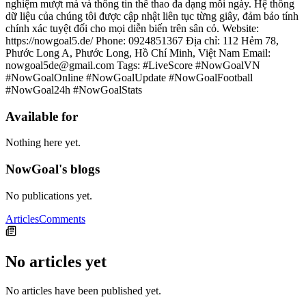
nghiệm mượt mà và thông tin thể thao đa dạng mỗi ngày. Hệ thống
dữ liệu của chúng tôi được cập nhật liên tục từng giây, đảm bảo tính
chính xác tuyệt đối cho mọi diễn biến trên sân cỏ. Website:
https://nowgoal5.de/ Phone: 0924851367 Địa chỉ: 112 Hẻm 78,
Phước Long A, Phước Long, Hồ Chí Minh, Việt Nam Email:
nowgoal5de@gmail.com Tags: #LiveScore #NowGoalVN
#NowGoalOnline #NowGoalUpdate #NowGoalFootball
#NowGoal24h #NowGoalStats
Available for
Nothing here yet.
NowGoal's blogs
No publications yet.
Articles
Comments
No articles yet
No articles have been published yet.