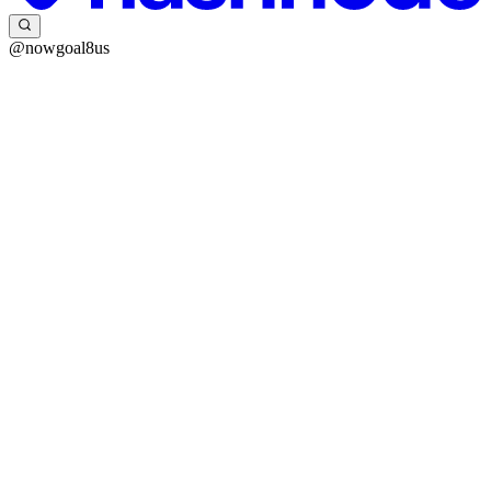
@nowgoal8us