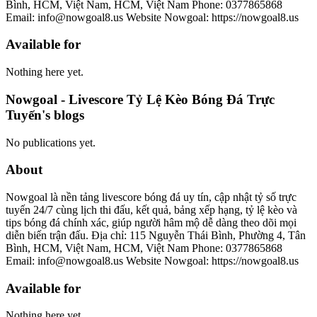
Bình, HCM, Việt Nam, HCM, Việt Nam Phone: 0377865868
Email: info@nowgoal8.us Website Nowgoal: https://nowgoal8.us
Available for
Nothing here yet.
Nowgoal - Livescore Tỷ Lệ Kèo Bóng Đá Trực
Tuyến's blogs
No publications yet.
About
Nowgoal là nền tảng livescore bóng đá uy tín, cập nhật tỷ số trực
tuyến 24/7 cùng lịch thi đấu, kết quả, bảng xếp hạng, tỷ lệ kèo và
tips bóng đá chính xác, giúp người hâm mộ dễ dàng theo dõi mọi
diễn biến trận đấu. Địa chỉ: 115 Nguyễn Thái Bình, Phường 4, Tân
Bình, HCM, Việt Nam, HCM, Việt Nam Phone: 0377865868
Email: info@nowgoal8.us Website Nowgoal: https://nowgoal8.us
Available for
Nothing here yet.