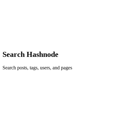
NOWGOAL là website chuyên về soi kèo, tỷ số trực tuyến và kết
quả bóng đá được đông đảo người chơi tin dùng. Trang cung cấp dữ
liệu trận đấu theo thời gian thực, thống kê chi tiết, lịch thi đấu và
bảng xếp hạng đầy đủ, hỗ trợ người xem và người chơi ...
0
0
Search Hashnode
Search posts, tags, users, and pages