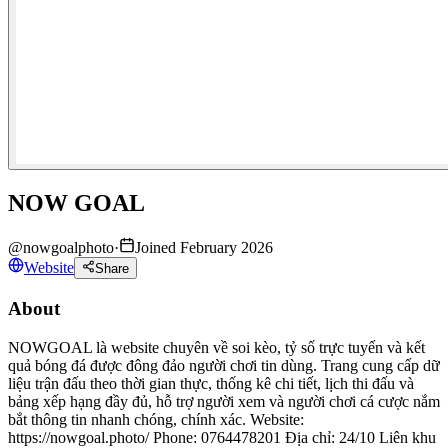
NOW GOAL
@
nowgoalphoto
·
Joined February 2026
Website
Share
About
NOWGOAL là website chuyên về soi kèo, tỷ số trực tuyến và kết
quả bóng đá được đông đảo người chơi tin dùng. Trang cung cấp dữ
liệu trận đấu theo thời gian thực, thống kê chi tiết, lịch thi đấu và
bảng xếp hạng đầy đủ, hỗ trợ người xem và người chơi cá cược nắm
bắt thông tin nhanh chóng, chính xác. Website:
https://nowgoal.photo/ Phone: 0764478201 Địa chỉ: 24/10 Liên khu