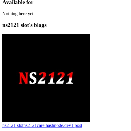
Available for
Nothing here yet.
ns2121 slot's blogs
ns2121 slot
ns2121care.hashnode.dev
1
post