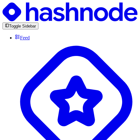
Toggle Sidebar
Feed