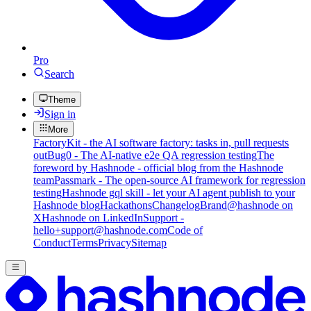
Pro
Search
Theme
Sign in
More
FactoryKit - the AI software factory: tasks in, pull requests
out
Bug0 - The AI-native e2e QA regression testing
The
foreword by Hashnode - official blog from the Hashnode
team
Passmark - The open-source AI framework for regression
testing
Hashnode gql skill - let your AI agent publish to your
Hashnode blog
Hackathons
Changelog
Brand
@hashnode on
X
Hashnode on LinkedIn
Support -
hello+support@hashnode.com
Code of
Conduct
Terms
Privacy
Sitemap