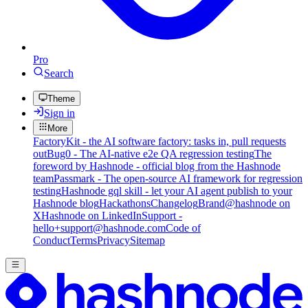
Pro
Search
Theme
Sign in
More
FactoryKit - the AI software factory: tasks in, pull requests
out
Bug0 - The AI-native e2e QA regression testing
The
foreword by Hashnode - official blog from the Hashnode
team
Passmark - The open-source AI framework for regression
testing
Hashnode gql skill - let your AI agent publish to your
Hashnode blog
Hackathons
Changelog
Brand
@hashnode on
X
Hashnode on LinkedIn
Support -
hello+support@hashnode.com
Code of
Conduct
Terms
Privacy
Sitemap