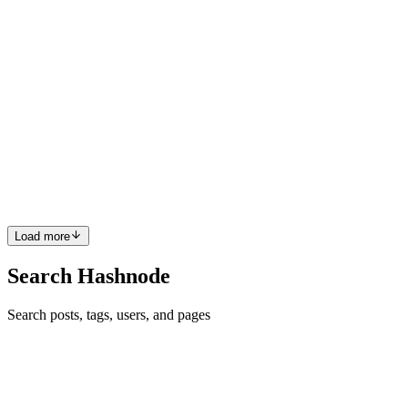
0
0
VD
Việt Dũng
in
itfromthestars.com
·
Jun 1, 2025
· 10 min read
Tu Tiên Giờ Hành Chính - Chương 06
Chương 06: "Lần đầu tu luyện" Phong Hào mở cửa căn hộ với một
tiếng thở dài nặng nề. Đồng hồ đã điểm 7h30 tối. Ngày đầu tiên
trong dự án mới đã kết thúc, để lại trong đầu cậu hàng trăm câu hỏi
không lời đáp. Căn hộ nhỏ trên tầng 15 vẫn y nguyên như k...
0
0
Load more
Search Hashnode
Search posts, tags, users, and pages