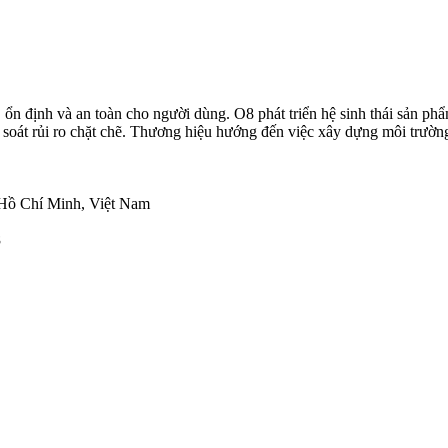
h, ổn định và an toàn cho người dùng. O8 phát triển hệ sinh thái sản phẩ
m soát rủi ro chặt chẽ. Thương hiệu hướng đến việc xây dựng môi trường 
 Hồ Chí Minh, Việt Nam
8