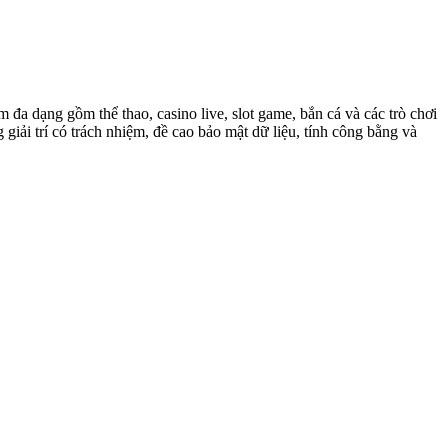
m đa dạng gồm thể thao, casino live, slot game, bắn cá và các trò chơi
giải trí có trách nhiệm, đề cao bảo mật dữ liệu, tính công bằng và