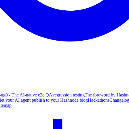
ug0 - The AI-native e2e QA regression testing
The foreword by Hashno
 let your AI agent publish to your Hashnode blog
Hackathons
Changelo
itemap