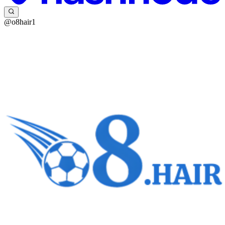
@o8hair1