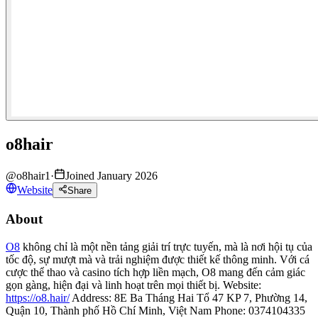
o8hair
@
o8hair1
·
Joined January 2026
Website
Share
About
O8
không chỉ là một nền tảng giải trí trực tuyến, mà là nơi hội tụ của
tốc độ, sự mượt mà và trải nghiệm được thiết kế thông minh. Với cá
cược thể thao và casino tích hợp liền mạch, O8 mang đến cảm giác
gọn gàng, hiện đại và linh hoạt trên mọi thiết bị. Website:
https://o8.hair/
Address: 8E Ba Tháng Hai Tổ 47 KP 7, Phường 14,
Quận 10, Thành phố Hồ Chí Minh, Việt Nam Phone: 0374104335