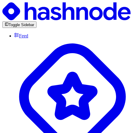
Toggle Sidebar
Feed