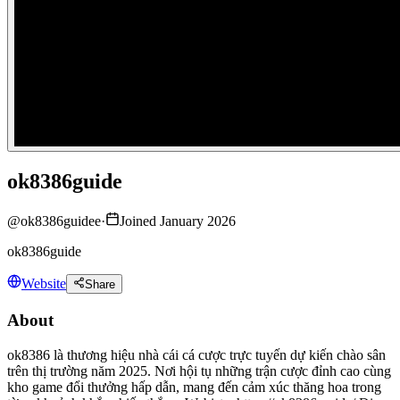
ok8386guide
@
ok8386guidee
·
Joined January 2026
ok8386guide
Website
Share
About
ok8386 là thương hiệu nhà cái cá cược trực tuyến dự kiến chào sân
trên thị trường năm 2025. Nơi hội tụ những trận cược đỉnh cao cùng
kho game đổi thưởng hấp dẫn, mang đến cảm xúc thăng hoa trong