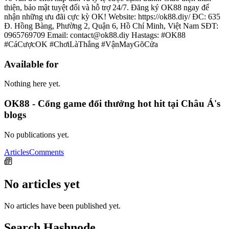
thiện, bảo mật tuyệt đối và hỗ trợ 24/7. Đăng ký OK88 ngay để
nhận những ưu đãi cực kỳ OK! Website: https://ok88.diy/ ĐC: 635
Đ. Hồng Bàng, Phường 2, Quận 6, Hồ Chí Minh, Việt Nam SĐT:
0965769709 Email: contact@ok88.diy Hastags: #OK88
#CáCượcOK #ChơiLàThắng #VậnMayGõCửa
Available for
Nothing here yet.
OK88 - Cổng game đổi thưởng hot hit tại Châu Á's
blogs
No publications yet.
Articles
Comments
No articles yet
No articles have been published yet.
Search Hashnode