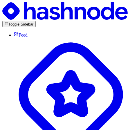
Toggle Sidebar
Feed