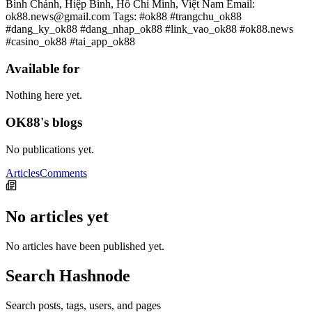
Bình Chánh, Hiệp Bình, Hồ Chí Minh, Việt Nam Email:
ok88.news@gmail.com Tags: #ok88 #trangchu_ok88
#dang_ky_ok88 #dang_nhap_ok88 #link_vao_ok88 #ok88.news
#casino_ok88 #tai_app_ok88
Available for
Nothing here yet.
OK88's blogs
No publications yet.
Articles
Comments
No articles yet
No articles have been published yet.
Search Hashnode
Search posts, tags, users, and pages