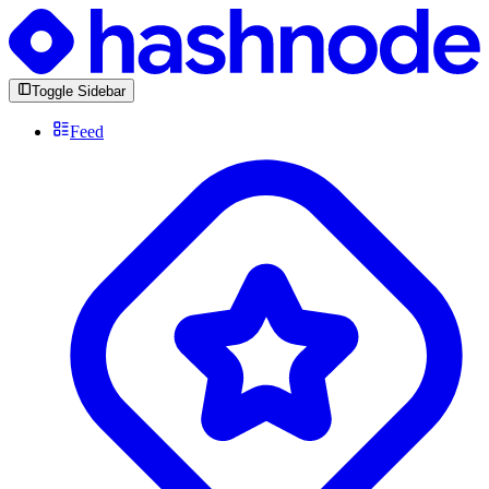
Toggle Sidebar
Feed