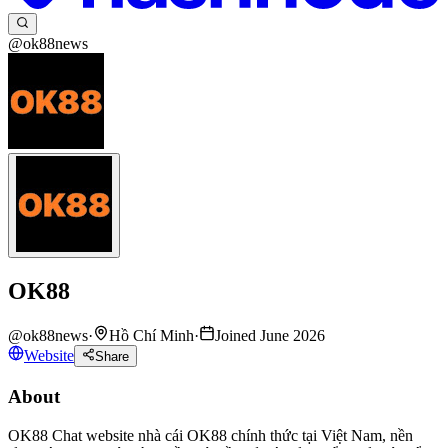
@ok88news
OK88
@
ok88news
·
Hồ Chí Minh
·
Joined June 2026
Website
Share
About
OK88 Chat website nhà cái OK88 chính thức tại Việt Nam, nền