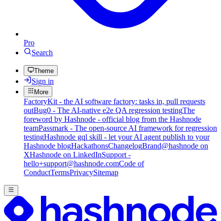
Pro
Search
Theme
Sign in
More
FactoryKit - the AI software factory: tasks in, pull requests
out
Bug0 - The AI-native e2e QA regression testing
The
foreword by Hashnode - official blog from the Hashnode
team
Passmark - The open-source AI framework for regression
testing
Hashnode gql skill - let your AI agent publish to your
Hashnode blog
Hackathons
Changelog
Brand
@hashnode on
X
Hashnode on LinkedIn
Support -
hello+support@hashnode.com
Code of
Conduct
Terms
Privacy
Sitemap