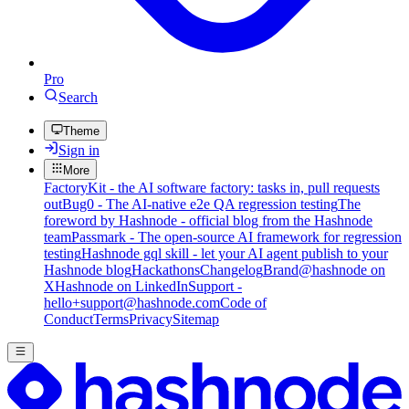
Pro
Search
Theme
Sign in
More
FactoryKit - the AI software factory: tasks in, pull requests
out
Bug0 - The AI-native e2e QA regression testing
The
foreword by Hashnode - official blog from the Hashnode
team
Passmark - The open-source AI framework for regression
testing
Hashnode gql skill - let your AI agent publish to your
Hashnode blog
Hackathons
Changelog
Brand
@hashnode on
X
Hashnode on LinkedIn
Support -
hello+support@hashnode.com
Code of
Conduct
Terms
Privacy
Sitemap