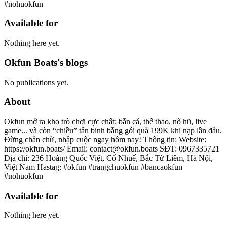
#nohuokfun
Available for
Nothing here yet.
Okfun Boats's blogs
No publications yet.
About
Okfun mở ra kho trò chơi cực chất: bắn cá, thể thao, nổ hũ, live
game... và còn “chiều” tân binh bằng gói quà 199K khi nạp lần đầu.
Đừng chần chừ, nhập cuộc ngay hôm nay! Thông tin: Website:
https://okfun.boats/ Email: contact@okfun.boats SĐT: 0967335721
Địa chỉ: 236 Hoàng Quốc Việt, Cổ Nhuế, Bắc Từ Liêm, Hà Nội,
Việt Nam Hastag: #okfun #trangchuokfun #bancaokfun
#nohuokfun
Available for
Nothing here yet.