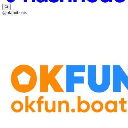
@okfunboats