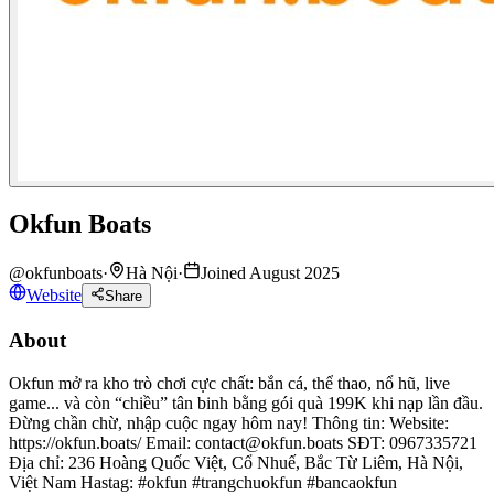
Okfun Boats
@
okfunboats
·
Hà Nội
·
Joined August 2025
Website
Share
About
Okfun mở ra kho trò chơi cực chất: bắn cá, thể thao, nổ hũ, live
game... và còn “chiều” tân binh bằng gói quà 199K khi nạp lần đầu.
Đừng chần chừ, nhập cuộc ngay hôm nay! Thông tin: Website:
https://okfun.boats/ Email: contact@okfun.boats SĐT: 0967335721
Địa chỉ: 236 Hoàng Quốc Việt, Cổ Nhuế, Bắc Từ Liêm, Hà Nội,
Việt Nam Hastag: #okfun #trangchuokfun #bancaokfun