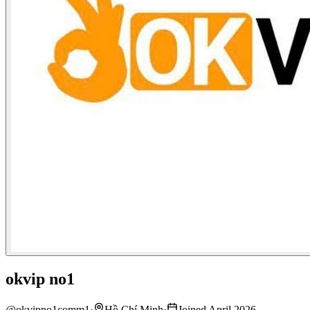
okvip no1
@
okvipno1comm1
·
Hồ Chí Minh
·
Joined April 2026