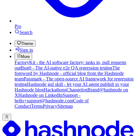
Pro
Search
Theme
Sign in
More
FactoryKit - the AI software factory: tasks in, pull requests
out
Bug0 - The AI-native e2e QA regression testing
The
foreword by Hashnode - official blog from the Hashnode
team
Passmark - The open-source AI framework for regression
testing
Hashnode gql skill - let your AI agent publish to your
Hashnode blog
Hackathons
Changelog
Brand
@hashnode on
X
Hashnode on LinkedIn
Support -
hello+support@hashnode.com
Code of
Conduct
Terms
Privacy
Sitemap