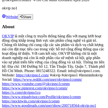
okvip no1
Website
Share
About
OKVIP
là một công ty truyền thông hàng đầu với mạng lưới hoạt
động rộng khắp trong lĩnh vực sản phẩm công nghệ và giải trí.
Chúng tôi không chỉ cung cấp các sản phẩm và dịch vụ chất lượng
mà còn đặt mục tiêu cao trong việc hỗ trợ cộng đồng thông qua các
hoạt động từ thiện. Với cam kết này, OKVIP không chỉ là một
doanh nghiệp mà còn là một phần của sứ mệnh xã hội, góp phần
vào sự phát triển bền vững của cộng đồng và xã hội. Thông tin liên
hệ: Địa chỉ: 1M Đường Số 12, Tân Thuận Tây, Quận 7, Thành phố
Hồ Chí Minh. Phone: 0815248322. Email: info@okvipno1.com.
Website:
https://okvipno1.com/
#okvip #okvipno1 #lienminhokvip
Social:
https://www.reddit.com/user/okvipno1comm/
https://www.youtube.com/@okvipno1comm
https://www.pinterest.com/okvipno1comm/
https://x.com/okvipno1co
https://www.tripadvisor.com/Profile/okvipno1comm
https://stocktwits.com/okvipno1comm
https://www.goodreads.com/user/show/200718564-okvip-no1