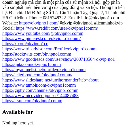
doanh nghiệp mà còn là một phần của sứ mệnh xã hội, góp phần
vào sự phát triển bền vững của cộng đồng và xã hội. Thông tin liên
hệ: Địa chỉ: 1M Đường Số 12, Tân Thuận Tây, Quận 7, Thành phố
Hồ Chí Minh. Phone: 0815248322. Email: info@okvipno1.com.
Website:
https://okvipno1.com/
#okvip #okvipno1 #lienminhokvip
Social:
https://www.reddit.com/user/okvipno1comm/
https://www.youtube.com/@okvipno1comm
https://www.pinterest.com/okvipno1comm/
https://x.com/okvipno1co
https://www.tripadvisor.com/Profile/okvipno1comm
https://stocktwits.com/okvipno1comm
https://www.goodreads.com/user/show/200718564-okvip-no1
https://qiita.com/okvipno1comm
https://myanimelist.net/profile/okvipno1comm
https://letterboxd.com/okvipno1comm/
https://www.slideshare.net/turrihormander?tab=about
https://www.tumblr.com/okvipno1comm
https://giphy.com/channel/okvipno1comm
https://www.nicovideo.jp/user/144087488
https://issuu.com/okvipno1comm
Available for
Nothing here yet.