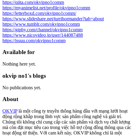
https://qiita.com/okvipno1comm
https://myanimelist.net/profile/okvipno1comm
https://letterboxd.com/okvipno1comm/
https://www.slideshare.net/turrihormander?tab=about
https://www.tumblr.com/okvipno1comm
https://giphy.com/channel/okvipno1comm
https://www.nicovideo.jp/user/144087488
https://issuu.com/okvipno1comm
Available for
Nothing here yet.
okvip no1's blogs
No publications yet.
About
OKVIP
là một công ty truyền thông hàng đầu với mạng lưới hoạt
động rộng khắp trong lĩnh vực sản phẩm công nghệ và giải trí.
Chúng tôi không chỉ cung cấp các sản phẩm và dịch vụ chất lượng
mà còn đặt mục tiêu cao trong việc hỗ trợ cộng đồng thông qua các
hoạt động từ thiện. Với cam kết này, OKVIP không chỉ là một