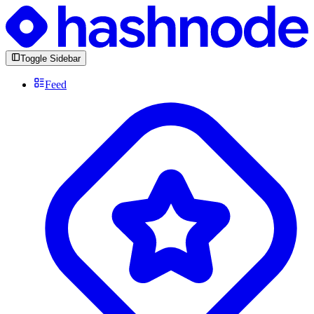
Toggle Sidebar
Feed