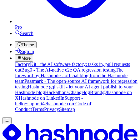
Pro
Search
Theme
Sign in
More
FactoryKit - the AI software factory: tasks in, pull requests
out
Bug0 - The AI-native e2e QA regression testing
The
foreword by Hashnode - official blog from the Hashnode
team
Passmark - The open-source AI framework for regression
testing
Hashnode gql skill - let your AI agent publish to your
Hashnode blog
Hackathons
Changelog
Brand
@hashnode on
X
Hashnode on LinkedIn
Support -
hello+support@hashnode.com
Code of
Conduct
Terms
Privacy
Sitemap