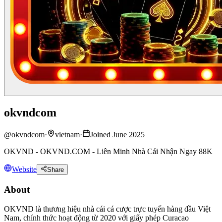
okvndcom
@
okvndcom
·
vietnam
·
Joined June 2025
OKVND - OKVND.COM - Liên Minh Nhà Cái Nhận Ngay 88K
Website
Share
About
OKVND là thương hiệu nhà cái cá cược trực tuyến hàng đầu Việt
Nam, chính thức hoạt động từ 2020 với giấy phép Curacao