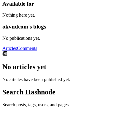
Available for
Nothing here yet.
okvndcom's blogs
No publications yet.
Articles
Comments
No articles yet
No articles have been published yet.
Search Hashnode
Search posts, tags, users, and pages