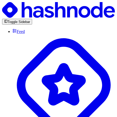
Toggle Sidebar
Feed