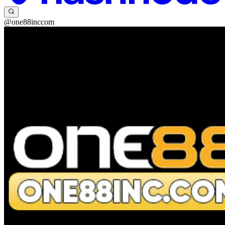
@one88inccom