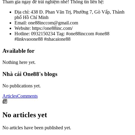
Tham gia ngay để trải nghiệm nhé! Thông tin liên hệ:
Địa chỉ: 438 Đ. Phan Văn Trị, Phường 7, Gò Vấp, Thành
phố Hồ Chí Minh
Email: one88inccom@gmail.com
Website: https://one88inc.com/
Hotline: 0932150234 Tag: #one88inccom #one88
#linkvaoone88 #nhacaione88
Available for
Nothing here yet.
Nhà cái One88's blogs
No publications yet.
Articles
Comments
No articles yet
No articles have been published yet.