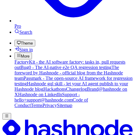
Pro
Search
Theme
Sign in
More
FactoryKit - the AI software factory: tasks in, pull requests
out
Bug0 - The AI-native e2e QA regression testing
The
foreword by Hashnode - official blog from the Hashnode
team
Passmark - The open-source AI framework for regression
testing
Hashnode gql skill - let your AI agent publish to your
Hashnode blog
Hackathons
Changelog
Brand
@hashnode on
X
Hashnode on LinkedIn
Support -
hello+support@hashnode.com
Code of
Conduct
Terms
Privacy
Sitemap