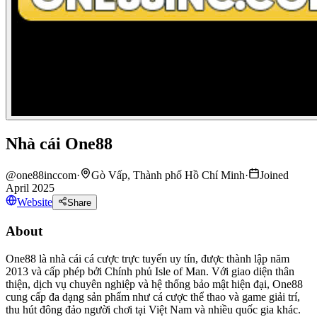
Nhà cái One88
@
one88inccom
·
Gò Vấp, Thành phố Hồ Chí Minh
·
Joined
April 2025
Website
Share
About
One88 là nhà cái cá cược trực tuyến uy tín, được thành lập năm
2013 và cấp phép bởi Chính phủ Isle of Man. Với giao diện thân
thiện, dịch vụ chuyên nghiệp và hệ thống bảo mật hiện đại, One88
cung cấp đa dạng sản phẩm như cá cược thể thao và game giải trí,
thu hút đông đảo người chơi tại Việt Nam và nhiều quốc gia khác.