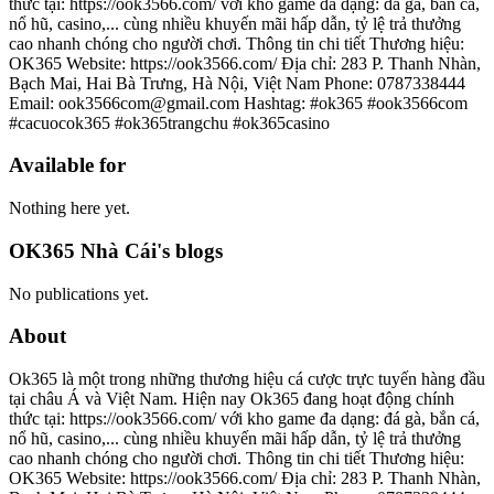
thức tại: https://ook3566.com/ với kho game đa dạng: đá gà, bắn cá,
nổ hũ, casino,... cùng nhiều khuyến mãi hấp dẫn, tỷ lệ trả thưởng
cao nhanh chóng cho người chơi. Thông tin chi tiết Thương hiệu:
OK365 Website: https://ook3566.com/ Địa chỉ: 283 P. Thanh Nhàn,
Bạch Mai, Hai Bà Trưng, Hà Nội, Việt Nam Phone: 0787338444
Email: ook3566com@gmail.com Hashtag: #ok365 #ook3566com
#cacuocok365 #ok365trangchu #ok365casino
Available for
Nothing here yet.
OK365 Nhà Cái's blogs
No publications yet.
About
Ok365 là một trong những thương hiệu cá cược trực tuyến hàng đầu
tại châu Á và Việt Nam. Hiện nay Ok365 đang hoạt động chính
thức tại: https://ook3566.com/ với kho game đa dạng: đá gà, bắn cá,
nổ hũ, casino,... cùng nhiều khuyến mãi hấp dẫn, tỷ lệ trả thưởng
cao nhanh chóng cho người chơi. Thông tin chi tiết Thương hiệu:
OK365 Website: https://ook3566.com/ Địa chỉ: 283 P. Thanh Nhàn,