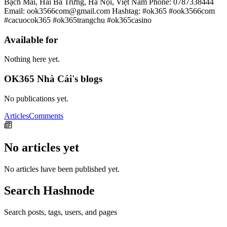
Bạch Mai, Hai Bà Trưng, Hà Nội, Việt Nam Phone: 0787338444
Email: ook3566com@gmail.com Hashtag: #ok365 #ook3566com
#cacuocok365 #ok365trangchu #ok365casino
Available for
Nothing here yet.
OK365 Nhà Cái's blogs
No publications yet.
Articles
Comments
No articles yet
No articles have been published yet.
Search Hashnode
Search posts, tags, users, and pages