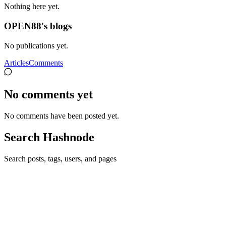
Nothing here yet.
OPEN88's blogs
No publications yet.
Articles
Comments
No comments yet
No comments have been posted yet.
Search Hashnode
Search posts, tags, users, and pages