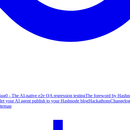
ug0 - The AI-native e2e QA regression testing
The foreword by Hashno
 let your AI agent publish to your Hashnode blog
Hackathons
Changelo
itemap