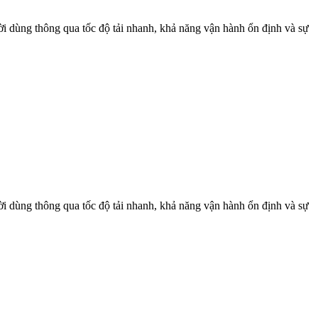
ười dùng thông qua tốc độ tải nhanh, khả năng vận hành ổn định và sự
ười dùng thông qua tốc độ tải nhanh, khả năng vận hành ổn định và sự