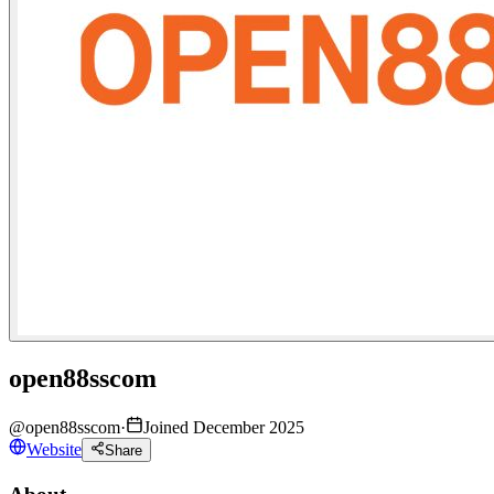
open88sscom
@
open88sscom
·
Joined December 2025
Website
Share