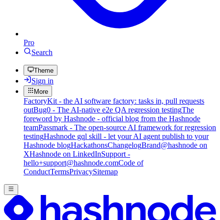
Pro
Search
Theme
Sign in
More
FactoryKit - the AI software factory: tasks in, pull requests
out
Bug0 - The AI-native e2e QA regression testing
The
foreword by Hashnode - official blog from the Hashnode
team
Passmark - The open-source AI framework for regression
testing
Hashnode gql skill - let your AI agent publish to your
Hashnode blog
Hackathons
Changelog
Brand
@hashnode on
X
Hashnode on LinkedIn
Support -
hello+support@hashnode.com
Code of
Conduct
Terms
Privacy
Sitemap