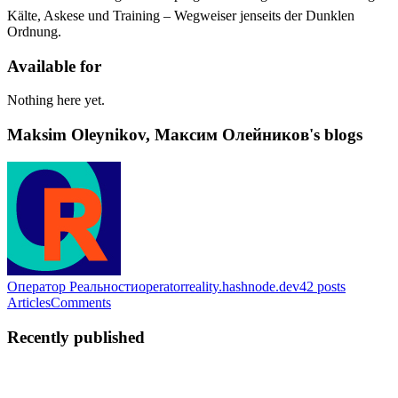
Kälte, Askese und Training – Wegweiser jenseits der Dunklen
Ordnung.
Available for
Nothing here yet.
Maksim Oleynikov, Максим Олейников's blogs
Оператор Реальности
operatorreality.hashnode.dev
42
posts
Articles
Comments
Recently published
MO
Maksim Oleynikov, Максим
Олейников
in
operatorreality.hashnode.dev
·
Oct 20, 2025
· 7 min