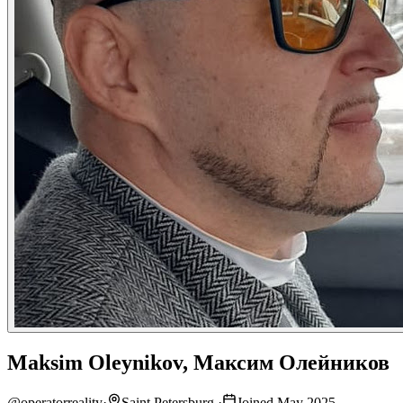
Maksim Oleynikov, Максим Олейников
@
operatorreality
·
Saint Petersburg.
·
Joined May 2025