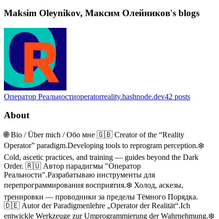
Maksim Oleynikov, Максим Олейников's blogs
Оператор Реальности
operatorreality.hashnode.dev
42
posts
About
🌐 Bio / Über mich / Обо мне 🇬🇧 Creator of the “Reality
Operator” paradigm.Developing tools to reprogram perception.❄️
Cold, ascetic practices, and training — guides beyond the Dark
Order. 🇷🇺 Автор парадигмы "Оператор
Реальности".Разрабатываю инструменты для
перепрограммирования восприятия.❄️ Холод, аскезы,
тренировки — проводники за пределы Тёмного Порядка.
🇩🇪 Autor der Paradigmenlehre „Operator der Realität“.Ich
entwickle Werkzeuge zur Umprogrammierung der Wahrnehmung.❄️