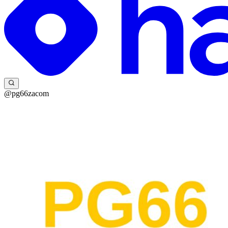
@pg66zacom