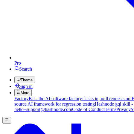
Pro
Search
Theme
Sign in
More
FactoryKit - the AI software factory: tasks in, pull requests out
B
source AI framework for regression testing
Hashnode gql skill -
hello+support@hashnode.com
Code of Conduct
Terms
Privacy
S