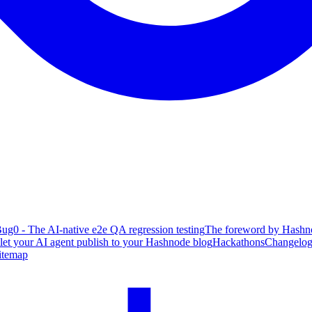
ug0 - The AI-native e2e QA regression testing
The foreword by Hashno
 let your AI agent publish to your Hashnode blog
Hackathons
Changelo
itemap