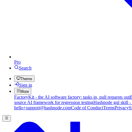
Pro
Search
Theme
Sign in
More
FactoryKit - the AI software factory: tasks in, pull requests out
B
source AI framework for regression testing
Hashnode gql skill -
hello+support@hashnode.com
Code of Conduct
Terms
Privacy
S