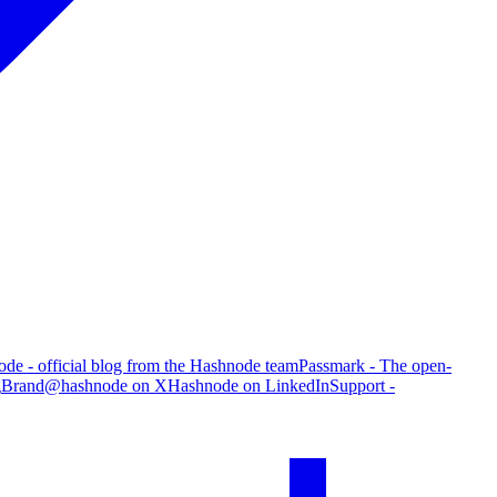
de - official blog from the Hashnode team
Passmark - The open-
g
Brand
@hashnode on X
Hashnode on LinkedIn
Support -