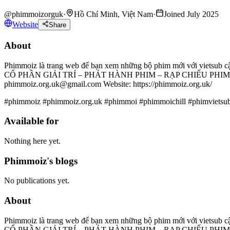
@
phimmoizorguk
·
Hồ Chí Minh, Việt Nam
·
Joined July 2025
Website
Share
About
Phimmoiz là trang web để bạn xem những bộ phim mới với vietsub cậ
CỔ PHẦN GIẢI TRÍ – PHÁT HÀNH PHIM – RẠP CHIẾU PHIM NGÔI S
phimmoiz.org.uk@gmail.com Website: https://phimmoiz.org.uk/
#phimmoiz #phimmoiz.org.uk #phimmoi #phimmoichill #phimvietsu
Available for
Nothing here yet.
Phimmoiz's blogs
No publications yet.
About
Phimmoiz là trang web để bạn xem những bộ phim mới với vietsub cậ
CỔ PHẦN GIẢI TRÍ – PHÁT HÀNH PHIM – RẠP CHIẾU PHIM NGÔI S