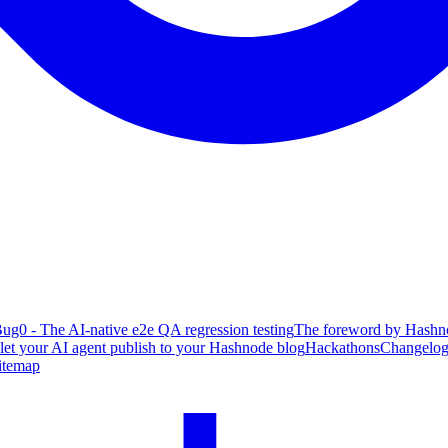
ug0 - The AI-native e2e QA regression testing
The foreword by Hashno
 let your AI agent publish to your Hashnode blog
Hackathons
Changelo
itemap