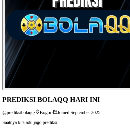
PREDIKSI BOLAQQ HARI INI
@
prediksibolaqq
·
Bogor
·
Joined September 2025
Saatnya kita adu jago prediksi!