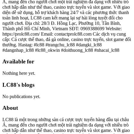
Á, mang đến cho người chơi một trải nghiệm đa dạng với nhiều trò
chơi hấp dẫn như thể thao, casino trực tuyến và slot game. Với giao
diện dễ sử dụng, hỗ trợ khách hàng 24/7 và các phương thức thanh
toán linh hoạt, LC88 cam kết mang lại sự hài lòng tuyệt đối cho
người chơi. Địa chỉ: 28/3 Đ. Hồng Lạc, Phường 10, Tân Bình,
Thành phố Hồ Chí Minh, Vietnam SĐT: 0969388699 Website:
https://prolc88.com/ Email: contactprolc88.com Các dịch vụ cung
cấp: Cá cược thể thao, đá gà online, casino trực tuyến, slot game đổi
thưởng. Hastag: #lc88 #trangchu_lc88 #dangki_lc88
#dangnhap_lc88 #lc88_okwin #doithuong_lc88 #nhacai_lc88
Available for
Nothing here yet.
LC88's blogs
No publications yet.
About
LC88 là một trong những sàn cá cược trực tuyến hàng đầu tại châu
Á, mang đến cho người chơi một trải nghiệm đa dạng với nhiều trò
chơi hấp dẫn như thể thao, casino trực tuyến và slot game. Với giao