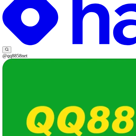
@qq8858net