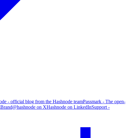
de - official blog from the Hashnode team
Passmark - The open-
g
Brand
@hashnode on X
Hashnode on LinkedIn
Support -