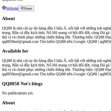
Website
Share
About
QQ88 là nhà cái uy tín hàng đầu Châu Á, nổi bật với những trải ng
trọng, Bắn cá đầy kịch tính, Nổ Hũ mang cơ hội đổi đời, cùng Đá gà k
thú vị và chinh phục những chiến thắng lớn. Thương hiệu: QQ88 Địa
qq8858net@gmail.com Tìm kiếm QQ88 trên Google: QQ88 | qq8858.ne
Available for
QQ88 là nhà cái uy tín hàng đầu Châu Á, nổi bật với những trải ng
trọng, Bắn cá đầy kịch tính, Nổ Hũ mang cơ hội đổi đời, cùng Đá gà k
thú vị và chinh phục những chiến thắng lớn. Thương hiệu: QQ88 Địa
qq8858net@gmail.com Tìm kiếm QQ88 trên Google: QQ88 | qq8858.ne
QQ8858 Net's blogs
No publications yet.
About