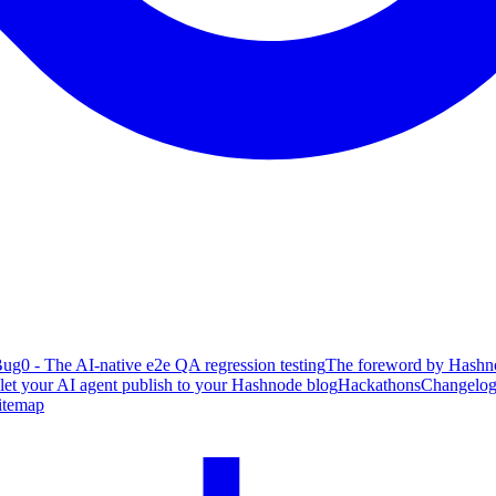
ug0 - The AI-native e2e QA regression testing
The foreword by Hashno
 let your AI agent publish to your Hashnode blog
Hackathons
Changelo
itemap