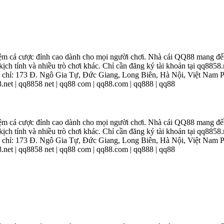
hiệm cá cược đỉnh cao dành cho mọi người chơi. Nhà cái QQ88 mang đế
ịch tính và nhiều trò chơi khác. Chỉ cần đăng ký tài khoản tại qq8858.n
 chỉ: 173 Đ. Ngô Gia Tự, Đức Giang, Long Biên, Hà Nội, Việt Nam Ph
t | qq8858 net | qq88 com | qq88.com | qq888 | qq88
hiệm cá cược đỉnh cao dành cho mọi người chơi. Nhà cái QQ88 mang đế
ịch tính và nhiều trò chơi khác. Chỉ cần đăng ký tài khoản tại qq8858.n
 chỉ: 173 Đ. Ngô Gia Tự, Đức Giang, Long Biên, Hà Nội, Việt Nam Ph
t | qq8858 net | qq88 com | qq88.com | qq888 | qq88