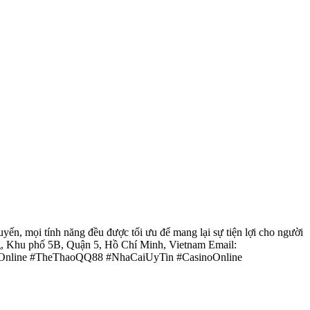
tuyến, mọi tính năng đều được tối ưu để mang lại sự tiện lợi cho người
ơng, Khu phố 5B, Quận 5, Hồ Chí Minh, Vietnam Email:
nline #TheThaoQQ88 #NhaCaiUyTin #CasinoOnline