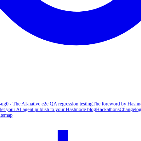
ug0 - The AI-native e2e QA regression testing
The foreword by Hashno
 let your AI agent publish to your Hashnode blog
Hackathons
Changelo
itemap