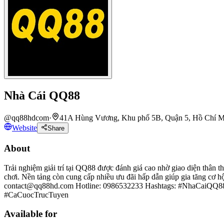
Nhà Cái QQ88
@
qq88hdcom
·
41A Hùng Vương, Khu phố 5B, Quận 5, Hồ Chí M
Website
Share
About
Trải nghiệm giải trí tại QQ88 được đánh giá cao nhờ giao diện thân th
chơi. Nền tảng còn cung cấp nhiều ưu đãi hấp dẫn giúp gia tăng cơ
contact@qq88hd.com Hotline: 0986532233 Hashtags: #NhaCai
#CaCuocTrucTuyen
Available for