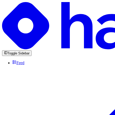
Toggle Sidebar
Feed