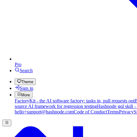
Pro
Search
Theme
Sign in
More
FactoryKit - the AI software factory: tasks in, pull requests out
B
source AI framework for regression testing
Hashnode gql skill -
hello+support@hashnode.com
Code of Conduct
Terms
Privacy
S