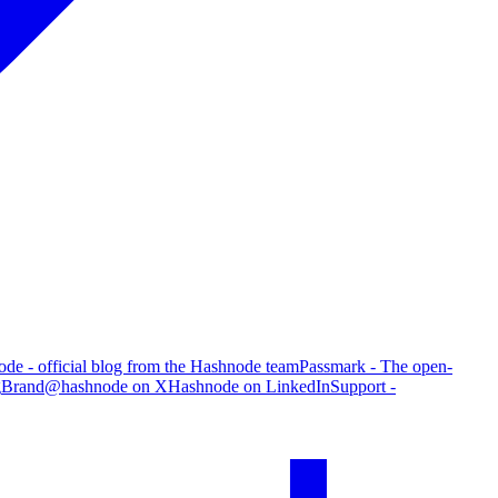
de - official blog from the Hashnode team
Passmark - The open-
g
Brand
@hashnode on X
Hashnode on LinkedIn
Support -