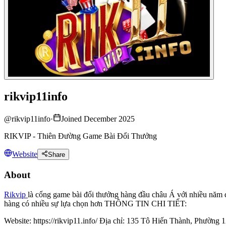
rikvip11info
@
rikvip11info
·
Joined December 2025
RIKVIP - Thiên Đường Game Bài Đổi Thưởng
Website
Share
About
Rikvip
là cổng game bài đổi thưởng hàng đầu châu Á với nhiều năm đứn
hàng có nhiều sự lựa chọn hơn THÔNG TIN CHI TIẾT:
Website: https://rikvip11.info/ Địa chỉ: 135 Tô Hiến Thành, Phườ