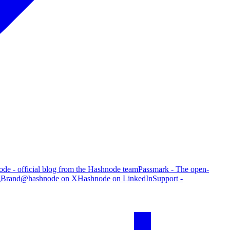
de - official blog from the Hashnode team
Passmark - The open-
g
Brand
@hashnode on X
Hashnode on LinkedIn
Support -