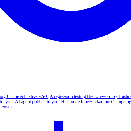
ug0 - The AI-native e2e QA regression testing
The foreword by Hashno
 let your AI agent publish to your Hashnode blog
Hackathons
Changelo
itemap