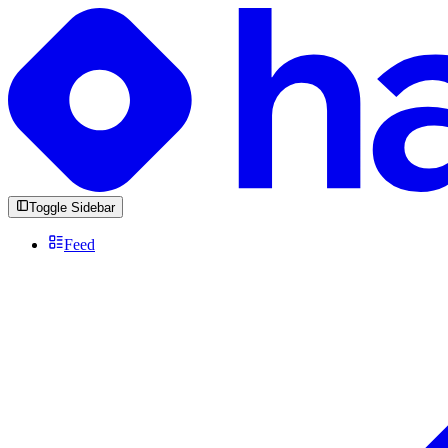
Toggle Sidebar
Feed