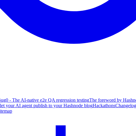
ug0 - The AI-native e2e QA regression testing
The foreword by Hashno
 let your AI agent publish to your Hashnode blog
Hackathons
Changelo
itemap