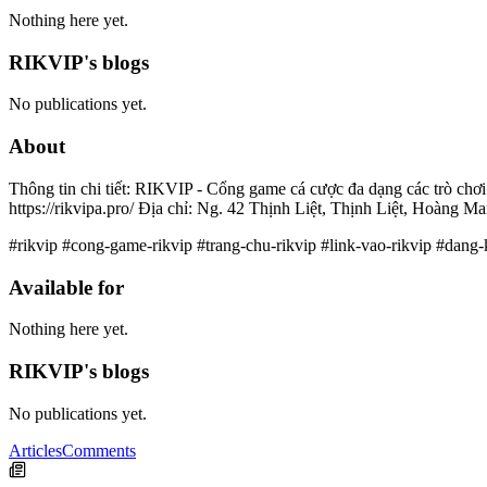
Nothing here yet.
RIKVIP's blogs
No publications yet.
About
Thông tin chi tiết: RIKVIP - Cổng game cá cược đa dạng các trò chơi s
https://rikvipa.pro/ Địa chỉ: Ng. 42 Thịnh Liệt, Thịnh Liệt, Hoàng
#rikvip #cong-game-rikvip #trang-chu-rikvip #link-vao-rikvip #dang-
Available for
Nothing here yet.
RIKVIP's blogs
No publications yet.
Articles
Comments