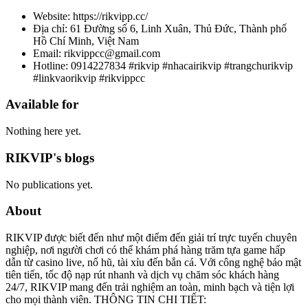
Website: https://rikvipp.cc/
Địa chỉ: 61 Đường số 6, Linh Xuân, Thủ Đức, Thành phố
Hồ Chí Minh, Việt Nam
Email: rikvippcc@gmail.com
Hotline: 0914227834 #rikvip #nhacairikvip #trangchurikvip
#linkvaorikvip #rikvippcc
Available for
Nothing here yet.
RIKVIP's blogs
No publications yet.
About
RIKVIP được biết đến như một điểm đến giải trí trực tuyến chuyên
nghiệp, nơi người chơi có thể khám phá hàng trăm tựa game hấp
dẫn từ casino live, nổ hũ, tài xỉu đến bắn cá. Với công nghệ bảo mật
tiên tiến, tốc độ nạp rút nhanh và dịch vụ chăm sóc khách hàng
24/7, RIKVIP mang đến trải nghiệm an toàn, minh bạch và tiện lợi
cho mọi thành viên. THÔNG TIN CHI TIẾT: