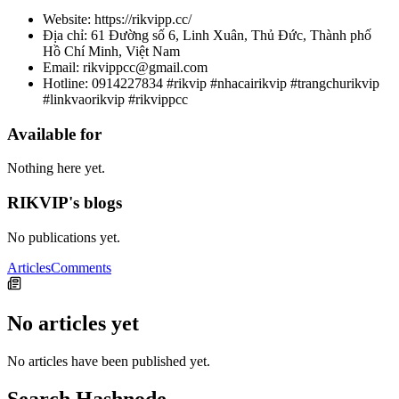
Website: https://rikvipp.cc/
Địa chỉ: 61 Đường số 6, Linh Xuân, Thủ Đức, Thành phố
Hồ Chí Minh, Việt Nam
Email: rikvippcc@gmail.com
Hotline: 0914227834 #rikvip #nhacairikvip #trangchurikvip
#linkvaorikvip #rikvippcc
Available for
Nothing here yet.
RIKVIP's blogs
No publications yet.
Articles
Comments
No articles yet
No articles have been published yet.
Search Hashnode