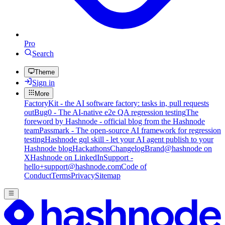
Pro
Search
Theme
Sign in
More
FactoryKit - the AI software factory: tasks in, pull requests
out
Bug0 - The AI-native e2e QA regression testing
The
foreword by Hashnode - official blog from the Hashnode
team
Passmark - The open-source AI framework for regression
testing
Hashnode gql skill - let your AI agent publish to your
Hashnode blog
Hackathons
Changelog
Brand
@hashnode on
X
Hashnode on LinkedIn
Support -
hello+support@hashnode.com
Code of
Conduct
Terms
Privacy
Sitemap