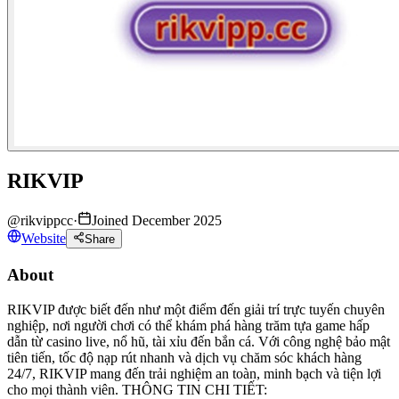
RIKVIP
@
rikvippcc
·
Joined December 2025
Website
Share
About
RIKVIP được biết đến như một điểm đến giải trí trực tuyến chuyên
nghiệp, nơi người chơi có thể khám phá hàng trăm tựa game hấp
dẫn từ casino live, nổ hũ, tài xỉu đến bắn cá. Với công nghệ bảo mật
tiên tiến, tốc độ nạp rút nhanh và dịch vụ chăm sóc khách hàng
24/7, RIKVIP mang đến trải nghiệm an toàn, minh bạch và tiện lợi
cho mọi thành viên. THÔNG TIN CHI TIẾT: