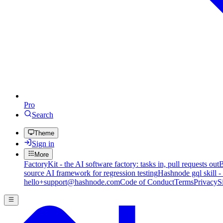
Pro
Search
Theme
Sign in
More
FactoryKit - the AI software factory: tasks in, pull requests out
B
source AI framework for regression testing
Hashnode gql skill -
hello+support@hashnode.com
Code of Conduct
Terms
Privacy
S