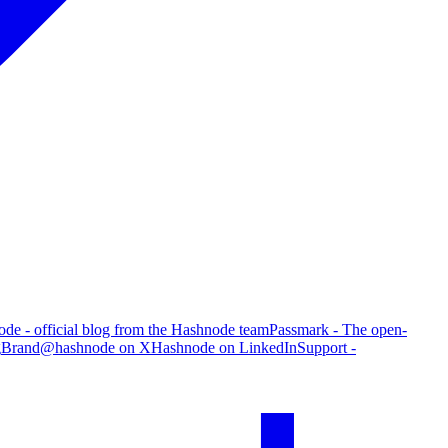
de - official blog from the Hashnode team
Passmark - The open-
g
Brand
@hashnode on X
Hashnode on LinkedIn
Support -