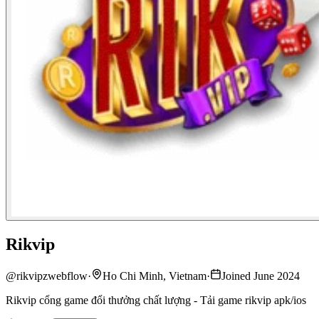
Rikvip
@
rikvipzwebflow
·
Ho Chi Minh, Vietnam
·
Joined June 2024
Rikvip cổng game đổi thưởng chất lượng - Tải game rikvip apk/ios