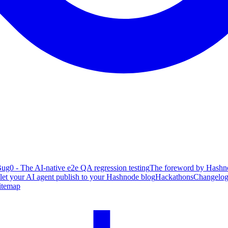
ug0 - The AI-native e2e QA regression testing
The foreword by Hashno
 let your AI agent publish to your Hashnode blog
Hackathons
Changelo
itemap