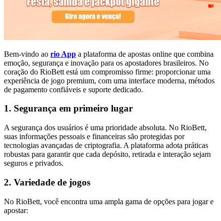
Bem-vindo ao
rio App
a plataforma de apostas online que combina
emoção, segurança e inovação para os apostadores brasileiros. No
coração do RioBett está um compromisso firme: proporcionar uma
experiência de jogo premium, com uma interface moderna, métodos
de pagamento confiáveis e suporte dedicado.
1. Segurança em primeiro lugar
A segurança dos usuários é uma prioridade absoluta. No RioBett,
suas informações pessoais e financeiras são protegidas por
tecnologias avançadas de criptografia. A plataforma adota práticas
robustas para garantir que cada depósito, retirada e interação sejam
seguros e privados.
2. Variedade de jogos
No RioBett, você encontra uma ampla gama de opções para jogar e
apostar: