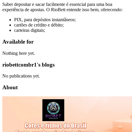
Saber depositar e sacar facilmente é essencial para uma boa
experiência de apostas. O RioBett entende isso bem, oferecendo:
PIX, para depósitos instantâneos;
cartões de crédito e débito;
carteiras digitais;
Available for
Nothing here yet.
riobettcombr1's blogs
No publications yet.
About