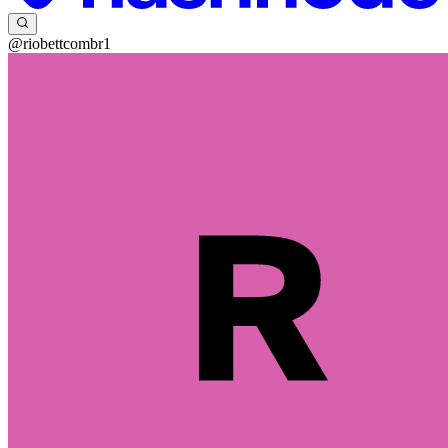
@riobettcombr1