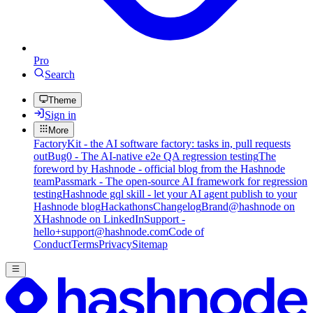
Pro
Search
Theme
Sign in
More
FactoryKit - the AI software factory: tasks in, pull requests
out
Bug0 - The AI-native e2e QA regression testing
The
foreword by Hashnode - official blog from the Hashnode
team
Passmark - The open-source AI framework for regression
testing
Hashnode gql skill - let your AI agent publish to your
Hashnode blog
Hackathons
Changelog
Brand
@hashnode on
X
Hashnode on LinkedIn
Support -
hello+support@hashnode.com
Code of
Conduct
Terms
Privacy
Sitemap