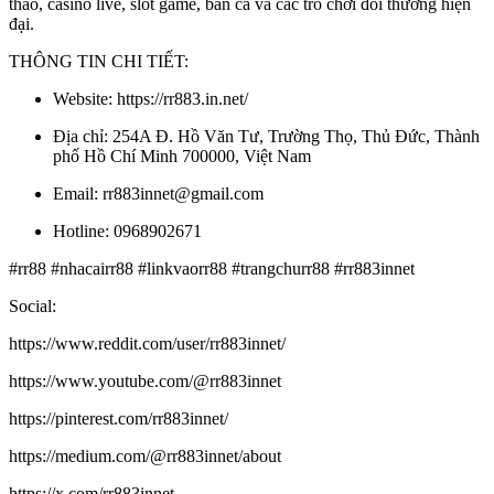
thao, casino live, slot game, bắn cá và các trò chơi đổi thưởng hiện
đại.
THÔNG TIN CHI TIẾT:
Website: https://rr883.in.net/
Địa chỉ: 254A Đ. Hồ Văn Tư, Trường Thọ, Thủ Đức, Thành
phố Hồ Chí Minh 700000, Việt Nam
Email: rr883innet@gmail.com
Hotline: 0968902671
#rr88 #nhacairr88 #linkvaorr88 #trangchurr88 #rr883innet
Social:
https://www.reddit.com/user/rr883innet/
https://www.youtube.com/@rr883innet
https://pinterest.com/rr883innet/
https://medium.com/@rr883innet/about
https://x.com/rr883innet