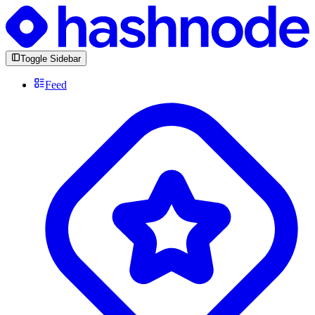
Toggle Sidebar
Feed