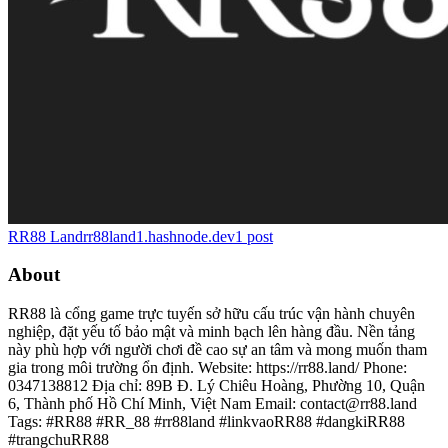
RR88 Land
rr88land1.hashnode.dev
1
post
About
RR88 là cổng game trực tuyến sở hữu cấu trúc vận hành chuyên
nghiệp, đặt yếu tố bảo mật và minh bạch lên hàng đầu. Nền tảng
này phù hợp với người chơi đề cao sự an tâm và mong muốn tham
gia trong môi trường ổn định. Website: https://rr88.land/ Phone:
0347138812 Địa chỉ: 89B Đ. Lý Chiêu Hoàng, Phường 10, Quận
6, Thành phố Hồ Chí Minh, Việt Nam Email: contact@rr88.land
Tags: #RR88 #RR_88 #rr88land #linkvaoRR88 #dangkiRR88
#trangchuRR88