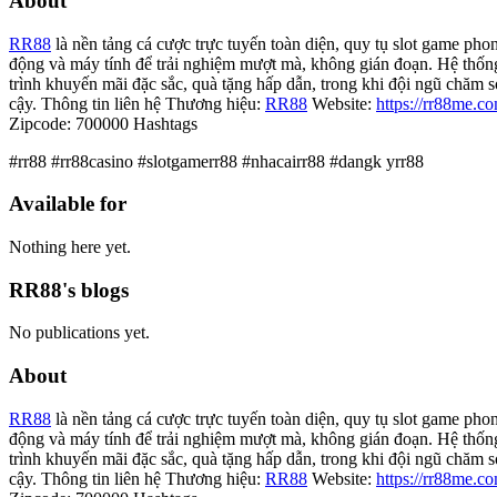
About
RR88
là nền tảng cá cược trực tuyến toàn diện, quy tụ slot game phon
động và máy tính để trải nghiệm mượt mà, không gián đoạn. Hệ thốn
trình khuyến mãi đặc sắc, quà tặng hấp dẫn, trong khi đội ngũ chăm s
cậy. Thông tin liên hệ Thương hiệu:
RR88
Website:
https://rr88me.c
Zipcode: 700000 Hashtags
#rr88 #rr88casino #slotgamerr88 #nhacairr88 #dangk yrr88
Available for
Nothing here yet.
RR88's blogs
No publications yet.
About
RR88
là nền tảng cá cược trực tuyến toàn diện, quy tụ slot game phon
động và máy tính để trải nghiệm mượt mà, không gián đoạn. Hệ thốn
trình khuyến mãi đặc sắc, quà tặng hấp dẫn, trong khi đội ngũ chăm s
cậy. Thông tin liên hệ Thương hiệu:
RR88
Website:
https://rr88me.c