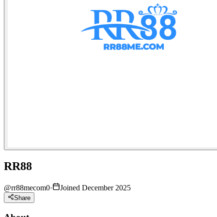
RR88
@
rr88mecom0
·
Joined December 2025
Share