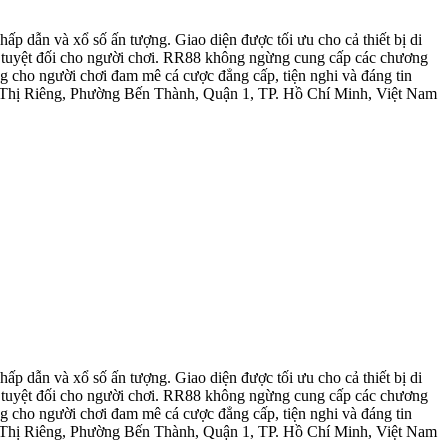
 hấp dẫn và xổ số ấn tượng. Giao diện được tối ưu cho cả thiết bị di
âm tuyệt đối cho người chơi. RR88 không ngừng cung cấp các chương
ởng cho người chơi đam mê cá cược đẳng cấp, tiện nghi và đáng tin
 Thị Riêng, Phường Bến Thành, Quận 1, TP. Hồ Chí Minh, Việt Nam
 hấp dẫn và xổ số ấn tượng. Giao diện được tối ưu cho cả thiết bị di
âm tuyệt đối cho người chơi. RR88 không ngừng cung cấp các chương
ởng cho người chơi đam mê cá cược đẳng cấp, tiện nghi và đáng tin
 Thị Riêng, Phường Bến Thành, Quận 1, TP. Hồ Chí Minh, Việt Nam