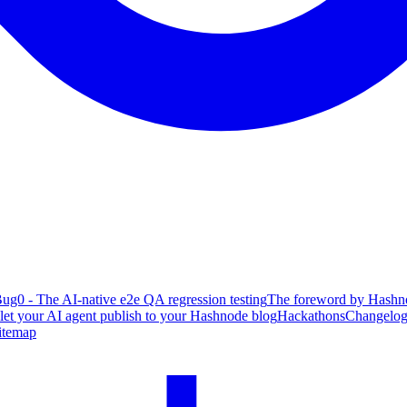
ug0 - The AI-native e2e QA regression testing
The foreword by Hashno
 let your AI agent publish to your Hashnode blog
Hackathons
Changelo
itemap