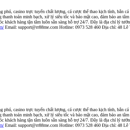
g phú, casino trực tuyến chất lượng, cá cược thể thao kịch tính, bắn cá
g thanh toán minh bạch, xử lý siêu tốc và bảo mật cao, đảm bảo an t
óc khách hàng tận tâm luôn sẵn sàng hỗ trợ 24/7. Đây là địa chỉ lý tư
om/
Email: support@rr88me.com Hotline: 0973 528 460 Địa chỉ: 48 Lê
g phú, casino trực tuyến chất lượng, cá cược thể thao kịch tính, bắn cá
g thanh toán minh bạch, xử lý siêu tốc và bảo mật cao, đảm bảo an t
óc khách hàng tận tâm luôn sẵn sàng hỗ trợ 24/7. Đây là địa chỉ lý tư
om/
Email: support@rr88me.com Hotline: 0973 528 460 Địa chỉ: 48 Lê