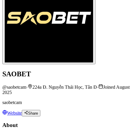
SAOBET
@
saobetcam
·
224a Đ. Nguyễn Thái Học, Tân Đ
·
Joined August
2025
saobetcam
Website
Share
About