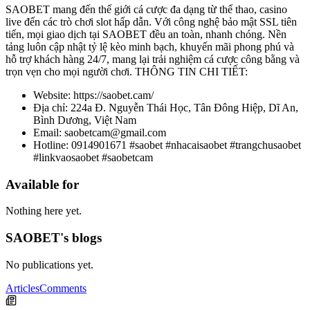
SAOBET mang đến thế giới cá cược đa dạng từ thể thao, casino
live đến các trò chơi slot hấp dẫn. Với công nghệ bảo mật SSL tiên
tiến, mọi giao dịch tại SAOBET đều an toàn, nhanh chóng. Nền
tảng luôn cập nhật tỷ lệ kèo minh bạch, khuyến mãi phong phú và
hỗ trợ khách hàng 24/7, mang lại trải nghiệm cá cược công bằng và
trọn vẹn cho mọi người chơi. THÔNG TIN CHI TIẾT:
Website: https://saobet.cam/
Địa chỉ: 224a Đ. Nguyễn Thái Học, Tân Đông Hiệp, Dĩ An,
Bình Dương, Việt Nam
Email: saobetcam@gmail.com
Hotline: 0914901671 #saobet #nhacaisaobet #trangchusaobet
#linkvaosaobet #saobetcam
Available for
Nothing here yet.
SAOBET's blogs
No publications yet.
Articles
Comments