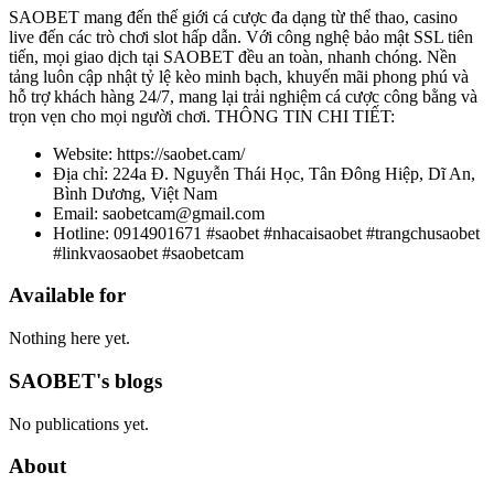
SAOBET mang đến thế giới cá cược đa dạng từ thể thao, casino
live đến các trò chơi slot hấp dẫn. Với công nghệ bảo mật SSL tiên
tiến, mọi giao dịch tại SAOBET đều an toàn, nhanh chóng. Nền
tảng luôn cập nhật tỷ lệ kèo minh bạch, khuyến mãi phong phú và
hỗ trợ khách hàng 24/7, mang lại trải nghiệm cá cược công bằng và
trọn vẹn cho mọi người chơi. THÔNG TIN CHI TIẾT:
Website: https://saobet.cam/
Địa chỉ: 224a Đ. Nguyễn Thái Học, Tân Đông Hiệp, Dĩ An,
Bình Dương, Việt Nam
Email: saobetcam@gmail.com
Hotline: 0914901671 #saobet #nhacaisaobet #trangchusaobet
#linkvaosaobet #saobetcam
Available for
Nothing here yet.
SAOBET's blogs
No publications yet.
About