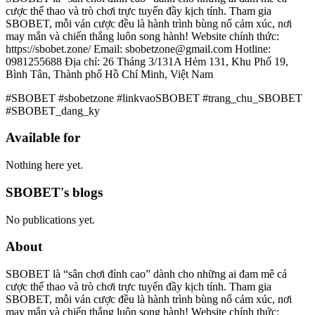
cược thể thao và trò chơi trực tuyến đầy kịch tính. Tham gia
SBOBET, mỗi ván cược đều là hành trình bùng nổ cảm xúc, nơi
may mắn và chiến thắng luôn song hành! Website chính thức:
https://sbobet.zone/ Email: sbobetzone@gmail.com Hotline:
0981255688 Địa chỉ: 26 Tháng 3/131A Hẻm 131, Khu Phố 19,
Bình Tân, Thành phố Hồ Chí Minh, Việt Nam
#SBOBET #sbobetzone #linkvaoSBOBET #trang_chu_SBOBET
#SBOBET_dang_ky
Available for
Nothing here yet.
SBOBET's blogs
No publications yet.
About
SBOBET là “sân chơi đỉnh cao” dành cho những ai đam mê cá
cược thể thao và trò chơi trực tuyến đầy kịch tính. Tham gia
SBOBET, mỗi ván cược đều là hành trình bùng nổ cảm xúc, nơi
may mắn và chiến thắng luôn song hành! Website chính thức: