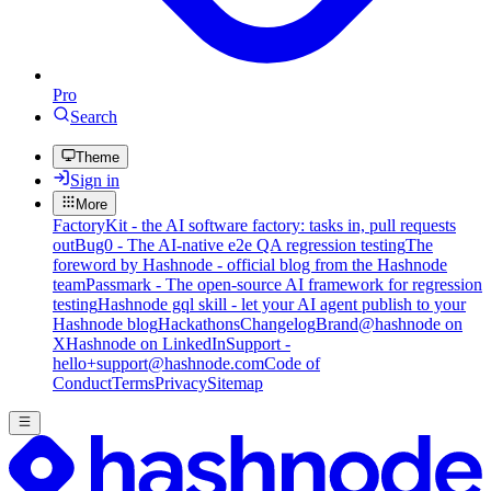
Pro
Search
Theme
Sign in
More
FactoryKit - the AI software factory: tasks in, pull requests
out
Bug0 - The AI-native e2e QA regression testing
The
foreword by Hashnode - official blog from the Hashnode
team
Passmark - The open-source AI framework for regression
testing
Hashnode gql skill - let your AI agent publish to your
Hashnode blog
Hackathons
Changelog
Brand
@hashnode on
X
Hashnode on LinkedIn
Support -
hello+support@hashnode.com
Code of
Conduct
Terms
Privacy
Sitemap