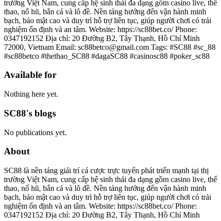
trường Việt Nam, cung cấp hệ sinh thái đa dạng gồm casino live, thể
thao, nổ hũ, bắn cá và lô đề. Nền tảng hướng đến vận hành minh
bạch, bảo mật cao và duy trì hỗ trợ liên tục, giúp người chơi có trải
nghiệm ổn định và an tâm. Website: https://sc88bet.co/ Phone:
0347192152 Địa chỉ: 20 Đường B2, Tây Thạnh, Hồ Chí Minh
72000, Vietnam Email: sc88betco@gmail.com Tags: #SC88 #sc_88
#sc88betco #thethao_SC88 #dagaSC88 #casinosc88 #poker_sc88
Available for
Nothing here yet.
SC88's blogs
No publications yet.
About
SC88 là nền tảng giải trí cá cược trực tuyến phát triển mạnh tại thị
trường Việt Nam, cung cấp hệ sinh thái đa dạng gồm casino live, thể
thao, nổ hũ, bắn cá và lô đề. Nền tảng hướng đến vận hành minh
bạch, bảo mật cao và duy trì hỗ trợ liên tục, giúp người chơi có trải
nghiệm ổn định và an tâm. Website: https://sc88bet.co/ Phone:
0347192152 Địa chỉ: 20 Đường B2, Tây Thạnh, Hồ Chí Minh