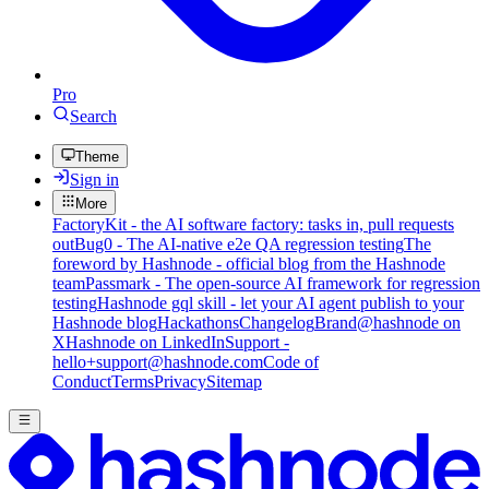
Pro
Search
Theme
Sign in
More
FactoryKit - the AI software factory: tasks in, pull requests
out
Bug0 - The AI-native e2e QA regression testing
The
foreword by Hashnode - official blog from the Hashnode
team
Passmark - The open-source AI framework for regression
testing
Hashnode gql skill - let your AI agent publish to your
Hashnode blog
Hackathons
Changelog
Brand
@hashnode on
X
Hashnode on LinkedIn
Support -
hello+support@hashnode.com
Code of
Conduct
Terms
Privacy
Sitemap