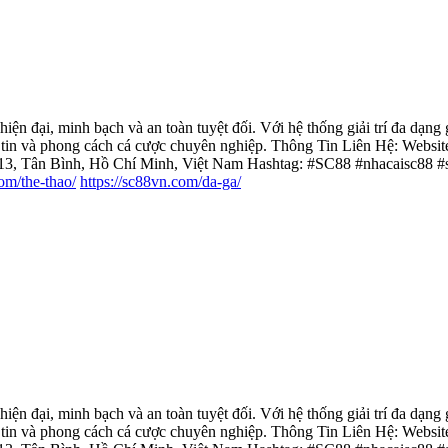
iện đại, minh bạch và an toàn tuyệt đối. Với hệ thống giải trí đa dạng 
ềm tin và phong cách cá cược chuyên nghiệp. Thông Tin Liên Hệ: Websit
13, Tân Bình, Hồ Chí Minh, Việt Nam Hashtag: #SC88 #nhacaisc88
com/the-thao/
https://sc88vn.com/da-ga/
iện đại, minh bạch và an toàn tuyệt đối. Với hệ thống giải trí đa dạng 
ềm tin và phong cách cá cược chuyên nghiệp. Thông Tin Liên Hệ: Websit