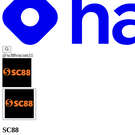
@sc88vncom11
SC88