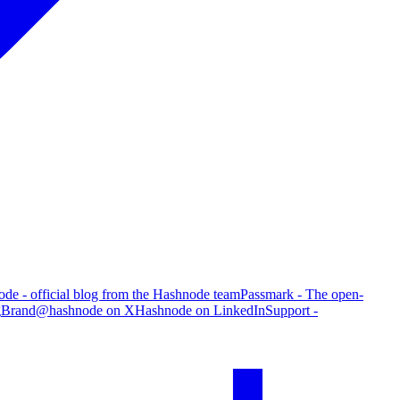
de - official blog from the Hashnode team
Passmark - The open-
g
Brand
@hashnode on X
Hashnode on LinkedIn
Support -