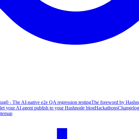
ug0 - The AI-native e2e QA regression testing
The foreword by Hashno
 let your AI agent publish to your Hashnode blog
Hackathons
Changelo
itemap