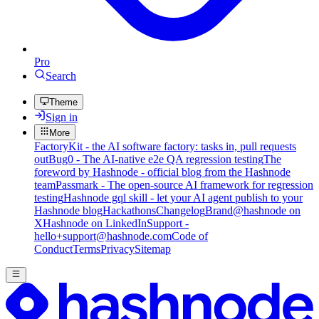
Pro
Search
Theme
Sign in
More
FactoryKit - the AI software factory: tasks in, pull requests
out
Bug0 - The AI-native e2e QA regression testing
The
foreword by Hashnode - official blog from the Hashnode
team
Passmark - The open-source AI framework for regression
testing
Hashnode gql skill - let your AI agent publish to your
Hashnode blog
Hackathons
Changelog
Brand
@hashnode on
X
Hashnode on LinkedIn
Support -
hello+support@hashnode.com
Code of
Conduct
Terms
Privacy
Sitemap