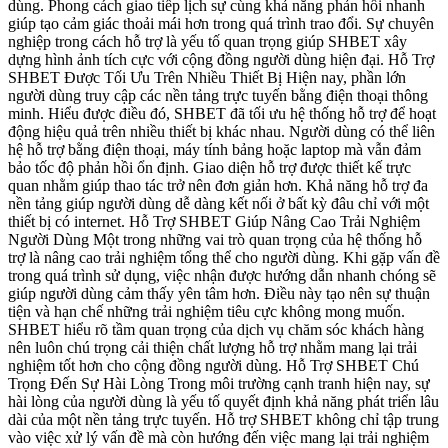
dùng. Phong cách giao tiếp lịch sự cùng khả năng phản hồi nhanh
giúp tạo cảm giác thoải mái hơn trong quá trình trao đổi. Sự chuyên
nghiệp trong cách hỗ trợ là yếu tố quan trọng giúp SHBET xây
dựng hình ảnh tích cực với cộng đồng người dùng hiện đại. Hỗ Trợ
SHBET Được Tối Ưu Trên Nhiều Thiết Bị Hiện nay, phần lớn
người dùng truy cập các nền tảng trực tuyến bằng điện thoại thông
minh. Hiểu được điều đó, SHBET đã tối ưu hệ thống hỗ trợ để hoạt
động hiệu quả trên nhiều thiết bị khác nhau. Người dùng có thể liên
hệ hỗ trợ bằng điện thoại, máy tính bảng hoặc laptop mà vẫn đảm
bảo tốc độ phản hồi ổn định. Giao diện hỗ trợ được thiết kế trực
quan nhằm giúp thao tác trở nên đơn giản hơn. Khả năng hỗ trợ đa
nền tảng giúp người dùng dễ dàng kết nối ở bất kỳ đâu chỉ với một
thiết bị có internet. Hỗ Trợ SHBET Giúp Nâng Cao Trải Nghiệm
Người Dùng Một trong những vai trò quan trọng của hệ thống hỗ
trợ là nâng cao trải nghiệm tổng thể cho người dùng. Khi gặp vấn đề
trong quá trình sử dụng, việc nhận được hướng dẫn nhanh chóng sẽ
giúp người dùng cảm thấy yên tâm hơn. Điều này tạo nên sự thuận
tiện và hạn chế những trải nghiệm tiêu cực không mong muốn.
SHBET hiểu rõ tầm quan trọng của dịch vụ chăm sóc khách hàng
nên luôn chú trọng cải thiện chất lượng hỗ trợ nhằm mang lại trải
nghiệm tốt hơn cho cộng đồng người dùng. Hỗ Trợ SHBET Chú
Trọng Đến Sự Hài Lòng Trong môi trường cạnh tranh hiện nay, sự
hài lòng của người dùng là yếu tố quyết định khả năng phát triển lâu
dài của một nền tảng trực tuyến. Hỗ trợ SHBET không chỉ tập trung
vào việc xử lý vấn đề mà còn hướng đến việc mang lại trải nghiệm