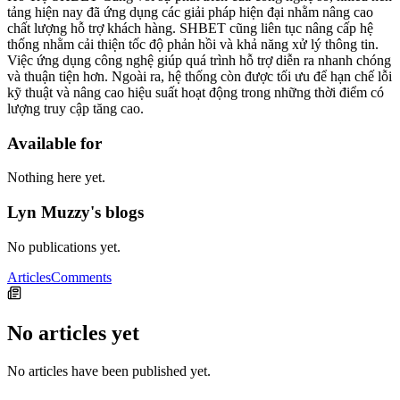
tảng hiện nay đã ứng dụng các giải pháp hiện đại nhằm nâng cao
chất lượng hỗ trợ khách hàng. SHBET cũng liên tục nâng cấp hệ
thống nhằm cải thiện tốc độ phản hồi và khả năng xử lý thông tin.
Việc ứng dụng công nghệ giúp quá trình hỗ trợ diễn ra nhanh chóng
và thuận tiện hơn. Ngoài ra, hệ thống còn được tối ưu để hạn chế lỗi
kỹ thuật và nâng cao hiệu suất hoạt động trong những thời điểm có
lượng truy cập tăng cao.
Available for
Nothing here yet.
Lyn Muzzy's blogs
No publications yet.
Articles
Comments
No articles yet
No articles have been published yet.