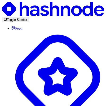
Toggle Sidebar
Feed