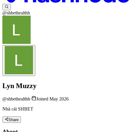
@shbethealthh
Lyn Muzzy
@
shbethealthh
·
Joined May 2026
Nhà cái SHBET
Share
About