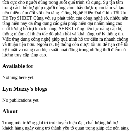
tích cực cho người dùng trong suốt quá trình sử dụng. Sự tận tâm
trong cách hỗ trợ giúp người dùng cảm thấy được quan tâm và tạo
nên thiện cảm đối với nền tảng. Công Nghệ Hiện Đại Giúp Tối Ưu
Hỗ Trợ SHBET Cùng với sự phát triển của công nghệ số, nhiều nền
tảng hiện nay đã ứng dụng các giải pháp hiện đại nhằm nâng cao
chất lượng hỗ trợ khách hàng. SHBET cũng liên tục nâng cấp hệ
thống nhằm cải thiện tốc độ phản hồi và khả năng xử lý thông tin.
Việc ứng dụng công nghệ giúp quá trình hỗ trợ diễn ra nhanh chóng
và thuận tiện hơn. Ngoài ra, hệ thống còn được tối ưu để hạn chế lỗi
kỹ thuật và nâng cao hiệu suất hoạt động trong những thời điểm có
lượng truy cập tăng cao.
Available for
Nothing here yet.
Lyn Muzzy's blogs
No publications yet.
About
Trong môi trường giải trí trực tuyến hiện đại, chất lượng hỗ trợ
khách hàng ngày càng trở thành yếu tố quan trọng giúp các nền tảng