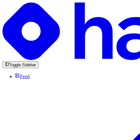
Toggle Sidebar
Feed