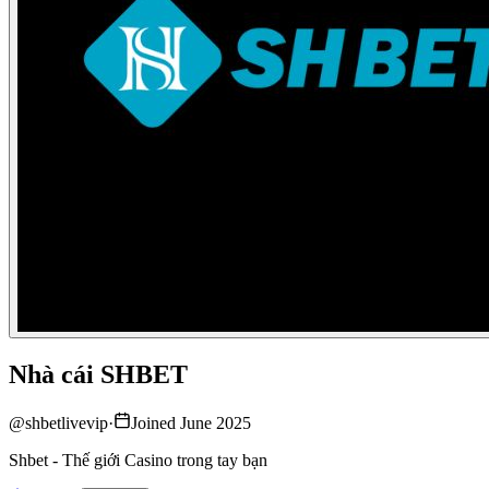
Nhà cái SHBET
@
shbetlivevip
·
Joined June 2025
Shbet - Thế giới Casino trong tay bạn