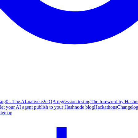
ug0 - The AI-native e2e QA regression testing
The foreword by Hashno
 let your AI agent publish to your Hashnode blog
Hackathons
Changelo
itemap