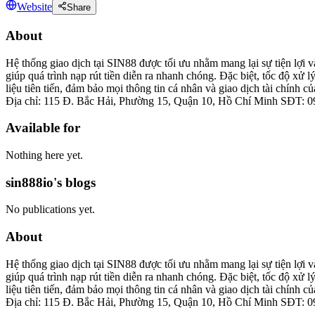
Website
Share
About
Hệ thống giao dịch tại SIN88 được tối ưu nhằm mang lại sự tiện lợi 
giúp quá trình nạp rút tiền diễn ra nhanh chóng. Đặc biệt, tốc độ xử 
liệu tiên tiến, đảm bảo mọi thông tin cá nhân và giao dịch tài chính 
Địa chỉ: 115 Đ. Bắc Hải, Phường 15, Quận 10, Hồ Chí Minh SĐT: 
Available for
Nothing here yet.
sin888io's blogs
No publications yet.
About
Hệ thống giao dịch tại SIN88 được tối ưu nhằm mang lại sự tiện lợi 
giúp quá trình nạp rút tiền diễn ra nhanh chóng. Đặc biệt, tốc độ xử 
liệu tiên tiến, đảm bảo mọi thông tin cá nhân và giao dịch tài chính 
Địa chỉ: 115 Đ. Bắc Hải, Phường 15, Quận 10, Hồ Chí Minh SĐT: 