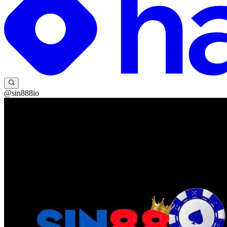
@sin888io