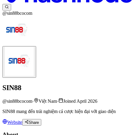
@sin88bcocom
SIN88
@
sin88bcocom
·
Việt Nam
·
Joined April 2026
SIN88 mang đến trải nghiệm cá cược hiện đại với giao diện
Website
Share
About