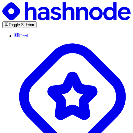
Toggle Sidebar
Feed