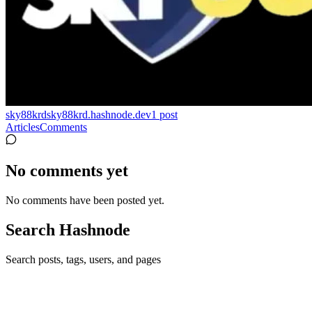
sky88krd
sky88krd.hashnode.dev
1
post
Articles
Comments
No comments yet
No comments have been posted yet.
Search Hashnode
Search posts, tags, users, and pages