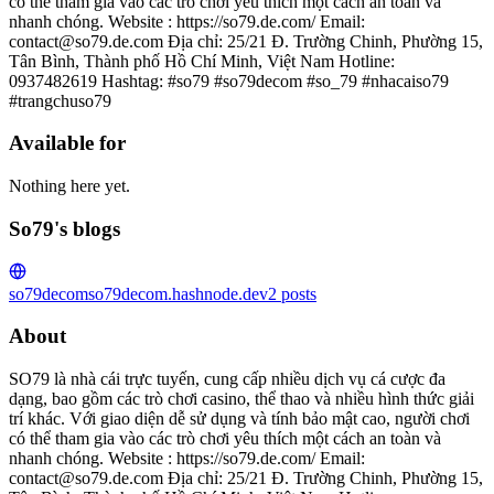
có thể tham gia vào các trò chơi yêu thích một cách an toàn và
nhanh chóng. Website : https://so79.de.com/ Email:
contact@so79.de.com Địa chỉ: 25/21 Đ. Trường Chinh, Phường 15,
Tân Bình, Thành phố Hồ Chí Minh, Việt Nam Hotline:
0937482619 Hashtag: #so79 #so79decom #so_79 #nhacaiso79
#trangchuso79
Available for
Nothing here yet.
So79's blogs
so79decom
so79decom.hashnode.dev
2
posts
About
SO79 là nhà cái trực tuyến, cung cấp nhiều dịch vụ cá cược đa
dạng, bao gồm các trò chơi casino, thể thao và nhiều hình thức giải
trí khác. Với giao diện dễ sử dụng và tính bảo mật cao, người chơi
có thể tham gia vào các trò chơi yêu thích một cách an toàn và
nhanh chóng. Website : https://so79.de.com/ Email:
contact@so79.de.com Địa chỉ: 25/21 Đ. Trường Chinh, Phường 15,