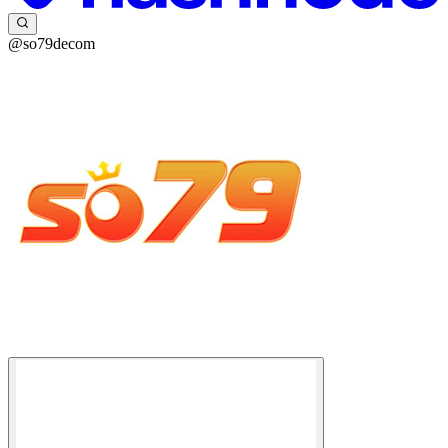
@so79decom