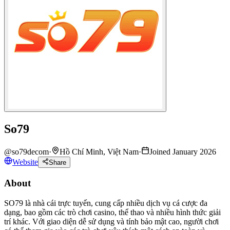
So79
@
so79decom
·
Hồ Chí Minh, Việt Nam
·
Joined January 2026
Website
Share
About
SO79 là nhà cái trực tuyến, cung cấp nhiều dịch vụ cá cược đa
dạng, bao gồm các trò chơi casino, thể thao và nhiều hình thức giải
trí khác. Với giao diện dễ sử dụng và tính bảo mật cao, người chơi