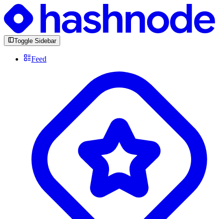
Toggle Sidebar
Feed