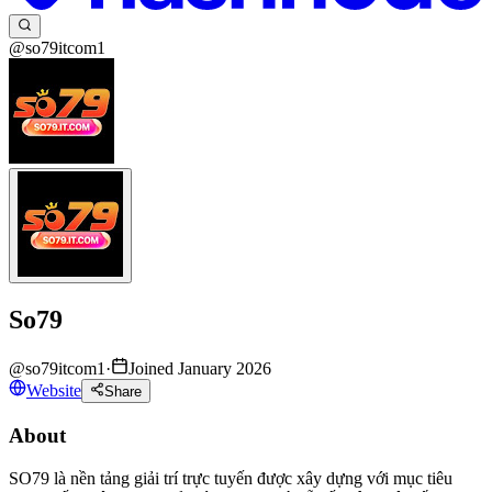
@so79itcom1
So79
@
so79itcom1
·
Joined January 2026
Website
Share
About
SO79 là nền tảng giải trí trực tuyến được xây dựng với mục tiêu