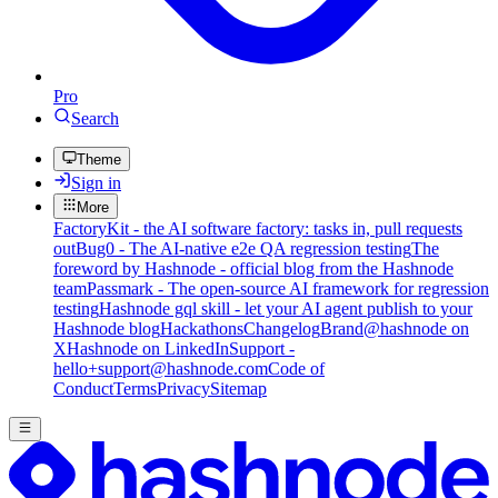
Pro
Search
Theme
Sign in
More
FactoryKit - the AI software factory: tasks in, pull requests
out
Bug0 - The AI-native e2e QA regression testing
The
foreword by Hashnode - official blog from the Hashnode
team
Passmark - The open-source AI framework for regression
testing
Hashnode gql skill - let your AI agent publish to your
Hashnode blog
Hackathons
Changelog
Brand
@hashnode on
X
Hashnode on LinkedIn
Support -
hello+support@hashnode.com
Code of
Conduct
Terms
Privacy
Sitemap